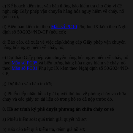
c) Kế hoạch kiểm tra, văn bản thông báo kiểm tra cho đơn vị đề
nghị cấp Giấy phép vận chuyển hàng hóa nguy hiểm về cháy, nổ
(nếu có);
d) Biên bản kiểm tra theo
Mẫu số PC10
Phụ lục IX kèm theo Nghị
định số 50/2024/NĐ-CP (nếu có);
đ) Báo cáo, đề xuất về việc cấp/không cấp Giấy phép vận chuyển
hàng hóa nguy hiểm về cháy, nổ;
e) Dự thảo Giấy phép vận chuyển hàng hóa nguy hiểm về cháy, nổ
theo
Mẫu số PC05
và biểu trưng hàng hóa nguy hiểm về cháy, nổ
theo
Mẫu số PC01
Phụ lục IX kèm theo Nghị định số 50/2024/NĐ-
CP;
g) Dự thảo văn bản trả lời;
h) Phiếu tiếp nhận hồ sơ giải quyết thủ tục về phòng cháy và chữa
cháy và các giấy tờ, tài liệu có trong hồ sơ đã nộp trước đó.
8. Hồ sơ trình ký phê duyệt phương án chữa cháy cơ sở
a) Phiếu kiểm soát quá trình giải quyết hồ sơ;
b) Báo cáo kết quả kiểm tra, đánh giá hồ sơ;