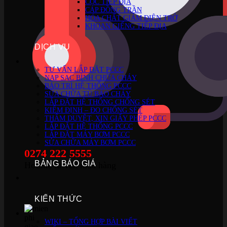
CỌC TIẾP ĐỊA
CÁP ĐỒNG TRẦN
HÓA CHẤT GIẢM ĐIỆN TRỞ
KHOAN GIẾNG TIẾP ĐỊA
DỊCH VỤ
TƯ VẤN LẮP ĐẶT PCCC
NẠP SẠC BÌNH CHỮA CHÁY
BẢO TRÌ HỆ THỐNG PCCC
SỬA CHỮA TỦ BÁO CHÁY
LẮP ĐẶT HỆ THỐNG CHỐNG SÉT
KIỂM ĐỊNH – ĐO CHỐNG SÉT
THẨM DUYỆT, XIN GIẤY PHÉP PCCC
LẮP ĐẶT HỆ THỐNG PCCC
LẮP ĐẶT MÁY BƠM PCCC
SỬA CHỮA MÁY BƠM PCCC
0274 222 5555
BẢNG BÁO GIÁ
Hotline tư vấn mua hàng
KIẾN THỨC
WIKI – TỔNG HỢP BÀI VIẾT