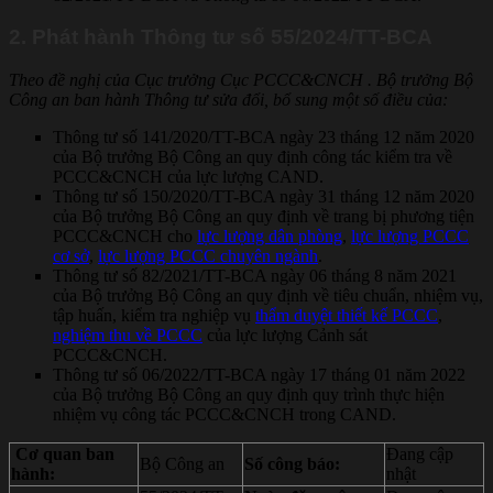
2. Phát hành Thông tư số 55/2024/TT-BCA
Theo đề nghị của Cục trưởng Cục PCCC&CNCH .
Bộ trưởng Bộ
Công an ban hành Thông tư sửa đổi, bổ sung một số điều của:
Thông tư số 141/2020/TT-BCA ngày 23 tháng 12 năm 2020
của Bộ trưởng Bộ Công an quy định công tác kiểm tra về
PCCC&CNCH của lực lượng CAND.
Thông tư số 150/2020/TT-BCA ngày 31 tháng 12 năm 2020
của Bộ trưởng Bộ Công an quy định về trang bị phương tiện
PCCC&CNCH cho
lực lượng dân phòng
,
lực lượng PCCC
cơ sở
,
lực lượng PCCC chuyên ngành
.
Thông tư số 82/2021/TT-BCA ngày 06 tháng 8 năm 2021
của Bộ trưởng Bộ Công an quy định về tiêu chuẩn, nhiệm vụ,
tập huấn, kiểm tra nghiệp vụ
thẩm duyệt thiết kế PCCC
,
nghiệm thu về PCCC
của lực lượng Cảnh sát
PCCC&CNCH.
Thông tư số 06/2022/TT-BCA ngày 17 tháng 01 năm 2022
của Bộ trưởng Bộ Công an quy định quy trình thực hiện
nhiệm vụ công tác PCCC&CNCH trong CAND.
Cơ quan ban
Đang cập
Bộ Công an
Số công báo:
hành:
nhật