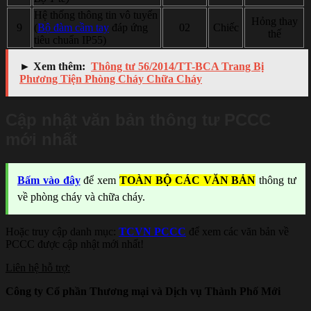
Hệ thống thông tin vô tuyến
Hỏng thay
9
(
Bộ đàm cầm tay
đáp ứng
02
Chiếc
thế
tiêu chuẩn IP55)
► Xem thêm:
Thông tư 56/2014/TT-BCA Trang Bị
Phương Tiện Phòng Cháy Chữa Cháy
Cập nhật văn bản thông tư PCCC
mới nhất
Bấm vào đây
để xem
TOÀN BỘ CÁC VĂN BẢN
thông tư
về phòng cháy và chữa cháy.
Hoặc truy cập danh mục:
TCVN PCCC
để xem các văn bản về
PCCC được cập nhật mới nhất!
Liên hệ hỗ trợ:
Công ty Cổ phần Thương mại và Dịch vụ Thành Phố Mới