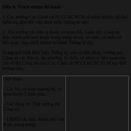
Điều 8. Trách nhiệm thi hành
1. Cục trưởng Cục Cảnh sát PCCC&CNCH có trách nhiệm chỉ đạo,
kiểm tra, đôn đốc việc thực hiện Thông tư này.
2. Thủ trưởng các đơn vị thuộc cơ quan Bộ, Giám đốc Công an
tỉnh, thành phố trực thuộc trung ương và các tổ chức, cá nhân có
liên quan chịu trách nhiệm thi hành Thông tư này.
Trong quá trình thực hiện Thông tư, nếu có khó khăn, vướng mắc,
Công an các đơn vị, địa phương, tổ chức, cá nhân có liên quan báo
cáo về Bộ Công an (qua Cục Cảnh sát PCCC&CNCH) để kịp thời
hướng dẫn./.
Nơi nhận:
– Các bộ, cơ quan ngang bộ, cơ
quan thuộc Chính phủ;
– Các đồng chí Thứ trưởng Bộ
Công an;
– UBND các tỉnh, thành phố trực
thuộc trung ương;