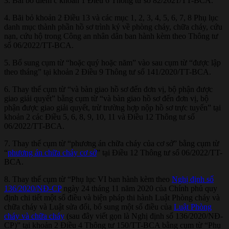
3. Bãi bỏ điểm c khoản 1 Điều 6 Thông tư số 82/2021/TT-BCA.
4. Bãi bỏ khoản 2 Điều 13 và các mục 1, 2, 3, 4, 5, 6, 7, 8 Phụ lục
danh mục thành phần hồ sơ trình ký về phòng cháy, chữa cháy, cứu
nạn, cứu hộ trong Công an nhân dân ban hành kèm theo Thông tư
số 06/2022/TT-BCA.
5. Bổ sung cụm từ “hoặc quý hoặc năm” vào sau cụm từ “được lập
theo tháng” tại khoản 2 Điều 9 Thông tư số 141/2020/TT-BCA.
6. Thay thế cụm từ “và bàn giao hồ sơ đến đơn vị, bộ phận được
giao giải quyết” bằng cụm từ “và bàn giao hồ sơ đến đơn vị, bộ
phận được giao giải quyết, trừ trường hợp nộp hồ sơ trực tuyến” tại
khoản 2 các Điều 5, 6, 8, 9, 10, 11 và Điều 12 Thông tư số
06/2022/TT-BCA.
7. Thay thế cụm từ “phương án chữa cháy của cơ sở” bằng cụm từ
“
phương án chữa cháy cơ sở
” tại Điều 12 Thông tư số 06/2022/TT-
BCA.
8. Thay thế cụm từ “Phụ lục VI ban hành kèm theo
Nghị định số
136/2020/NĐ-CP
ngày 24 tháng 11 năm 2020 của Chính phủ quy
định chi tiết một số điều và biện pháp thi hành Luật Phòng cháy và
chữa cháy và Luật sửa đổi, bổ sung một số điều của
Luật Phòng
cháy và chữa cháy
(sau đây viết gọn là Nghị định số 136/2020/NĐ-
CP)” tại khoản 2 Điều 4 Thông tư 150/TT-BCA bằng cụm từ “Phụ