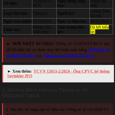
55/2024/TT-
Ngày đăng công
Đang cập
Số hiệu:
BCA
báo:
nhật
Lương Tam
Loại văn bản:
Thông tư
Người ký:
Quang
Ngày ban hành:
31/10/2024
Ngày có hiệu lực:
16/12/2024
Phòng cháy
Tình trạng hiệu
Đã hết hiệu
Lĩnh vực:
chữa cháy
lực:
lực
► MỚI NHẤT 01/7/2025:
Thông tư 55/2024/TT-BCA này
đã hết hiệu lực và được thay thế hoàn toàn bằng
Thông tư số
36/2025/TT-BCA
và
Thông tư số 37/2025/TT-BCA
► Xem thêm:
TCVN 12653-2:2024 - Ống CPVC hệ thống
Sprinkler [P2]
3. Những điểm mới của Thông tư số
55/2024/TT-BCA
I. Sửa đổi, bổ sung một số điều của Thông tư số 141/2020/TT-