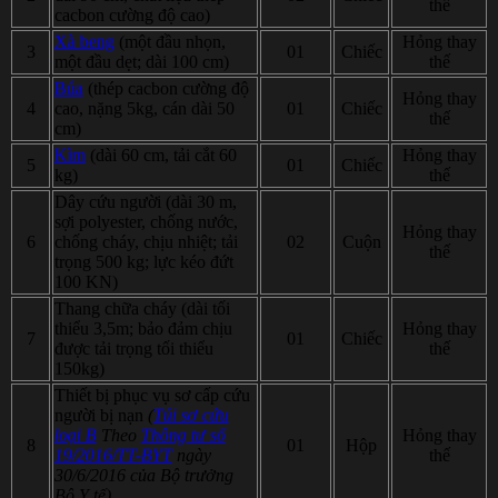
thế
cacbon cường độ cao)
Xà beng
(một đầu nhọn,
Hỏng thay
3
01
Chiếc
một đầu dẹt; dài 100 cm)
thế
Búa
(thép cacbon cường độ
Hỏng thay
4
cao, nặng 5kg, cán dài 50
01
Chiếc
thế
cm)
Kìm
(dài 60 cm, tải cắt 60
Hỏng thay
5
01
Chiếc
kg)
thế
Dây cứu người (dài 30 m,
sợi polyester, chống nước,
Hỏng thay
6
chống cháy, chịu nhiệt; tải
02
Cuộn
thế
trọng 500 kg; lực kéo đứt
100 KN)
Thang chữa cháy (dài tối
thiểu 3,5m; bảo đảm chịu
Hỏng thay
7
01
Chiếc
được tải trọng tối thiểu
thế
150kg)
Thiết bị phục vụ sơ cấp cứu
người bị nạn
(
Túi sơ cứu
loại B
Theo
Thông tư số
Hỏng thay
8
01
Hộp
19/2016/TT-BYT
ngày
thế
30/6/2016 của Bộ trưởng
Bộ Y tế)