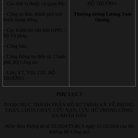
– Các đơn vị thuộc cơ quan Bộ;
BỘ TRƯỞNG
– Công an tỉnh, thành phố trực
Thượng tướng Lương Tam
thuộc trung ương;
Quang
– Cục Kiểm tra văn bản QPPL –
Bộ Tư pháp;
– Công báo;
– Cổng thông tin điện tử: Chính
phủ, Bộ Công an;
– Lưu: VT, V03, C07. BỘ
TRƯỞNG
PHỤ LỤC I
DANH MỤC THÀNH PHẦN HỒ SƠ TRÌNH KÝ VỀ PHÒNG
CHÁY, CHỮA CHÁY, CỨU NẠN, CỨU HỘ TRONG CÔNG
AN NHÂN DÂN
(Kèm theo Thông tư số 55/2024/TT-BCA ngày 31/10/2024 của Bộ
trưởng Bộ Công an)