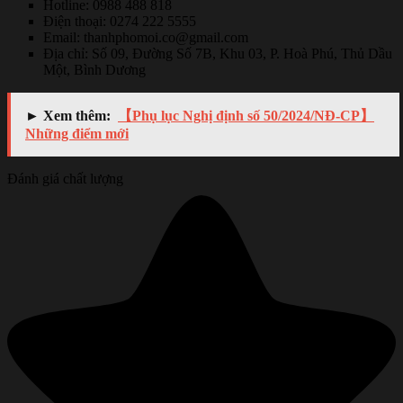
Hotline: 0988 488 818
Điện thoại: 0274 222 5555
Email: thanhphomoi.co@gmail.com
Địa chỉ: Số 09, Đường Số 7B, Khu 03, P. Hoà Phú, Thủ Dầu
Một, Bình Dương
► Xem thêm:
【Phụ lục Nghị định số 50/2024/NĐ-CP】
Những điểm mới
Đánh giá chất lượng