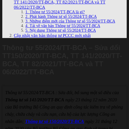
TT 141/2020/TT-BCA, TT 82/2021/TT-BCA và TT
06/2022/TT-BCA
1. Thông tư 55/2024/TT-BCA là gì?
2. Phát hành Thông tư số 55/2024/TT-BCA
3. Những điểm mới của Thông tư số 55/2024/TT-BCA
4. Tải về văn bản Thông tư 55/2024/TT-BCA
5. Nội dung Thông tư số 55/2024/TT-BCA
Cập nhật văn bản thông tư PCCC mới nhất
Thông tư 55/2024/TT-BCA – Sửa đổi
TT150/2020/TT-BCA, TT 141/2020/TT-
BCA, TT 82/2021/TT-BCA và TT
06/2022/TT-BCA
Thông tư 55/2024/TT-BCA : Sửa đổi, bổ sung một số điều của
Thông tư số 141/2020/TT-BCA
ngày 23 tháng 12 năm 2020
của Bộ trưởng Bộ Công an quy định công tác kiểm tra về phòng
cháy, chữa cháy và cứu nạn, cứu hộ của lực lượng Công an
nhân dân;
Thông tư số 150/2020/TT-BCA
ngày 31 tháng 12
năm 2020 của Bộ trưởng Bộ Công an quy định về trang bị