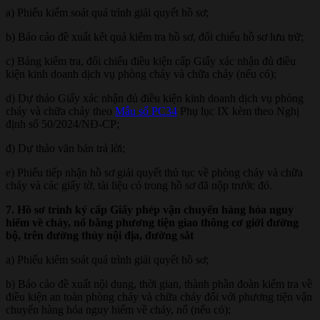
a) Phiếu kiểm soát quá trình giải quyết hồ sơ;
b) Báo cáo đề xuất kết quả kiểm tra hồ sơ, đối chiếu hồ sơ lưu trữ;
c) Bảng kiểm tra, đối chiếu điều kiện cấp Giấy xác nhận đủ điều
kiện kinh doanh dịch vụ phòng cháy và chữa cháy (nếu có);
d) Dự thảo Giấy xác nhận đủ điều kiện kinh doanh dịch vụ phòng
cháy và chữa cháy theo
Mẫu số PC34
Phụ lục IX kèm theo Nghị
định số 50/2024/NĐ-CP;
đ) Dự thảo văn bản trả lời;
e) Phiếu tiếp nhận hồ sơ giải quyết thủ tục về phòng cháy và chữa
cháy và các giấy tờ, tài liệu có trong hồ sơ đã nộp trước đó.
7. Hồ sơ trình ký cấp Giấy phép vận chuyển hàng hóa nguy
hiểm về cháy, nổ bằng phương tiện giao thông cơ giới đường
bộ, trên đường thủy nội địa, đường sắt
a) Phiếu kiểm soát quá trình giải quyết hồ sơ;
b) Báo cáo đề xuất nội dung, thời gian, thành phần đoàn kiểm tra về
điều kiện an toàn phòng cháy và chữa cháy đối với phương tiện vận
chuyển hàng hóa nguy hiểm về cháy, nổ (nếu có);