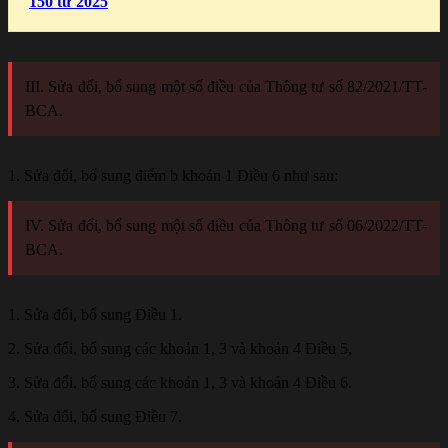
150 từ 2025
III. Sửa đổi, bổ sung một số điều của Thông tư số 82/2021/TT-
BCA.
1. Sửa đổi, bổ sung điểm b khoản 1 Điều 6 như sau:
IV. Sửa đổi, bổ sung một số điều của Thông tư số 06/2022/TT-
BCA.
1. Sửa đổi, bổ sung Điều 1.
2. Sửa đổi, bổ sung các khoản 1, 3 và khoản 4 Điều 5,
3. Sửa đổi, bổ sung các khoản 1, 3 và khoản 4 Điều 6.
4. Sửa đổi, bổ sung Điều 7.