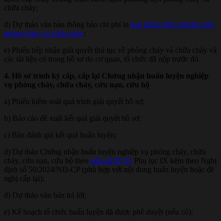
chữa cháy;
đ) Dự thảo văn bản thông báo chi phí in
tem kiểm định phương tiện
phòng cháy và chữa cháy
;
e) Phiếu tiếp nhận giải quyết thủ tục về phòng cháy và chữa cháy và
các tài liệu có trong hồ sơ do cơ quan, tổ chức đã nộp trước đó.
4. Hồ sơ trình ký cấp, cấp lại Chứng nhận huấn luyện nghiệp
vụ phòng cháy, chữa cháy, cứu nạn, cứu hộ
a) Phiếu kiểm soát quá trình giải quyết hồ sơ;
b) Báo cáo đề xuất kết quả giải quyết hồ sơ;
c) Bản đánh giá kết quả huấn luyện;
d) Dự thảo Chứng nhận huấn luyện nghiệp vụ phòng cháy, chữa
cháy, cứu nạn, cứu hộ theo
mẫu số PC35
Phụ lục IX kèm theo Nghị
định số 50/2024/NĐ-CP (phù hợp với nội dung huấn luyện hoặc đề
nghị cấp lại);
đ) Dự thảo văn bản trả lời;
e) Kế hoạch tổ chức huấn luyện đã được phê duyệt (nếu có);