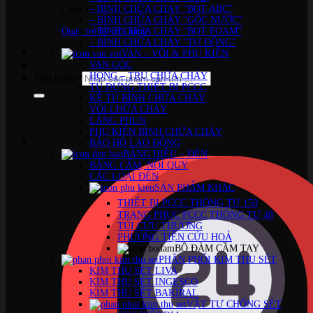
– BÌNH CHỮA CHÁY “BỘT ABC”
Chưa có sản phẩm trong giỏ hàng.
– BÌNH CHỮA CHÁY “GỐC NƯỚC”
Quay trở lại cửa hàng
– BÌNH CHỮA CHÁY “BỌT FOAM”
– BÌNH CHỮA CHÁY “TỰ ĐỘNG”
VAN – VÒI & PHỤ KIỆN
VAN GÓC
HỌNG – TRỤ CHỮA CHÁY
Tìm kiếm:
TỦ ĐỰNG THIẾT BỊ PCCC
KỆ TỦ BÌNH CHỮA CHÁY
VÒI CHỮA CHÁY
LĂNG PHUN
PHỤ KIỆN BÌNH CHỮA CHÁY
BẢO HỘ LAO ĐỘNG
BẢNG HIỆU – ĐÈN
BẢNG CẤM, NỘI QUY
CÁC LOẠI ĐÈN
SẢN PHẨM KHÁC
THIẾT BỊ PCCC THÔNG TƯ 150
TRANG PHỤC PCCC THÔNG TƯ 48
TÚI CỨU THƯƠNG
PHƯƠNG TIỆN CỨU HOẢ
BỘ ĐÀM CẦM TAY
PHÂN PHỐI KIM THU SÉT
KIM THU SÉT LIVA
KIM THU SÉT INGESCO
KIM THU SÉT BAKIRAL
VẬT TƯ CHỐNG SÉT