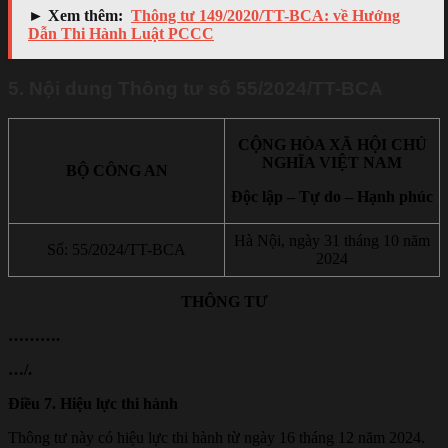
► Xem thêm:
Thông tư 149/2020/TT-BCA: về Hướng
Dẫn Thi Hành Luật PCCC
5. Nội dung Thông tư số 55/2024/TT-BCA
CỘNG HÒA XÃ HỘI CHỦ
NGHĨA VIỆT NAM
BỘ CÔNG AN
Độc lập – Tự do – Hạnh phúc
Hà Nội, ngày 31 tháng 10 năm
Số: 55/2024/TT-BCA
2024
THÔNG TƯ
……….
…/.
Điều 7. Hiệu lực thi hành
Thông tư này có hiệu lực thi hành từ ngày 16 tháng 12 năm 2024.