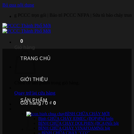
Bỏ qua nội dung
 trọn gói | Bảo trì PCCC NFPA | Sửa tủ báo cháy trung tâm | Lắp đặt h
0
Giỏ hàng
TRANG CHỦ
GIỚI THIỆU
Chưa có sản phẩm trong giỏ hàng.
Quay trở lại cửa hàng
SẢN PHẨM
Giỏ hàng /
0
₫
0
BÌNH CHỮA CHÁY MỚI
Bình CHỮA CHÁY 83MEC (BQP)
BÌNH CHỮA CHÁY DOLPHIN (BCA)
BÌNH CHỮA CHÁY VINAFOAM
– BÌNH CHỮA CHÁY “CO2”