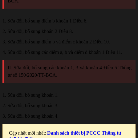
BCA.
1. Sửa đổi, bổ sung điểm b khoản 1 Điều 6.
2. Sửa đổi, bổ sung khoản 2 Điều 8.
3. Sửa đổi, bổ sung điểm b và điểm c khoản 2 Điều 10.
4. Sửa đổi, bổ sung các điểm a, b và điểm d khoản 1 Điều 11.
II. Sửa đổi, bổ sung các khoản 1, 3 và khoản 4 Điều 5 Thông
tư số 150/2020/TT-BCA.
1. Sửa đổi, bổ sung khoản 1.
2. Sửa đổi, bổ sung khoản 3.
3. Sửa đổi, bổ sung khoản 4.
Cập nhật mới nhất:
Danh sách thiết bị PCCC Thông tư