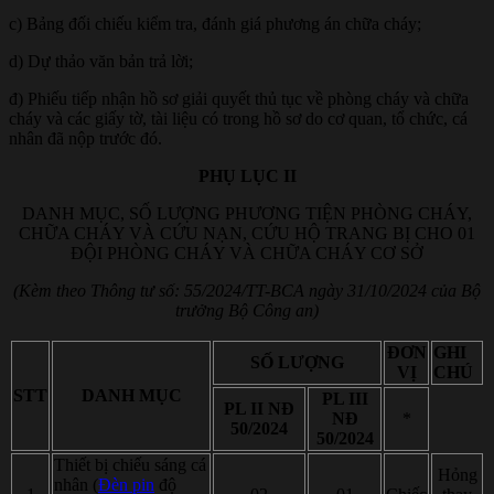
c) Bảng đối chiếu kiểm tra, đánh giá phương án chữa cháy;
d) Dự thảo văn bản trả lời;
đ) Phiếu tiếp nhận hồ sơ giải quyết thủ tục về phòng cháy và chữa
cháy và các giấy tờ, tài liệu có trong hồ sơ do cơ quan, tổ chức, cá
nhân đã nộp trước đó.
PHỤ LỤC II
DANH MỤC, SỐ LƯỢNG PHƯƠNG TIỆN PHÒNG CHÁY,
CHỮA CHÁY VÀ CỨU NẠN, CỨU HỘ TRANG BỊ CHO 01
ĐỘI PHÒNG CHÁY VÀ CHỮA CHÁY CƠ SỞ
(Kèm theo Thông tư số: 55/2024/TT-BCA ngày 31/10/2024 của Bộ
trưởng Bộ Công an)
ĐƠN
GHI
SỐ LƯỢNG
VỊ
CHÚ
STT
DANH MỤC
PL III
PL II NĐ
NĐ
*
50/2024
50/2024
Thiết bị chiếu sáng cá
Hỏng
nhân (
Đèn pin
độ