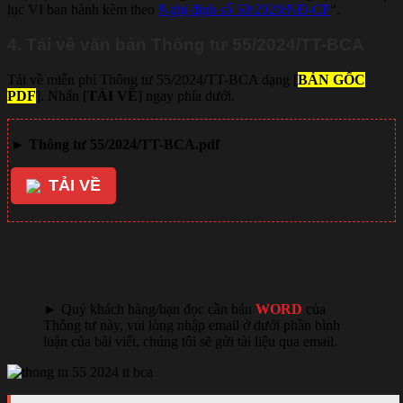
lục VI ban hành kèm theo
Nghị định số 50/2020/NĐ-CP
“.
4. Tải về văn bản Thông tư 55/2024/TT-BCA
Tải về miễn phí Thông tư 55/2024/TT-BCA dạng [
BẢN GỐC
PDF
]. Nhấn [
TẢI VỀ
] ngay phía dưới.
►
Thông tư 55/2024/TT-BCA.pdf
TẢI VỀ
liên kết tải về
► Quý khách hàng/bạn đọc cần bản
WORD
của
Thông tư này, vui lòng nhập email ở dưới phần bình
luận của bài viết, chúng tôi sẽ gửi tài liệu qua email.