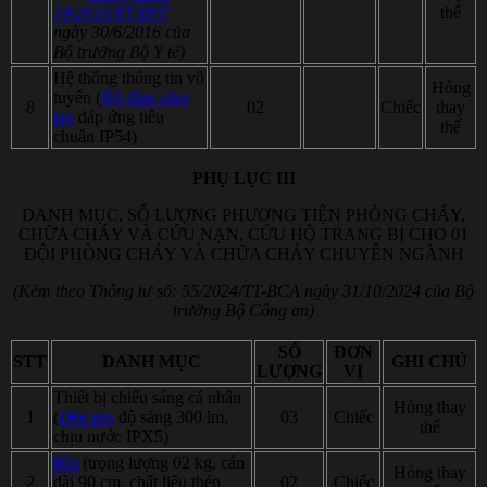
19/2016/TT-BYT
thế
ngày 30/6/2016 của
Bộ trưởng Bộ Y tế)
Hệ thống thông tin vô
Hỏng
tuyến (
Bộ đàm cầm
8
02
Chiếc
thay
tay
đáp ứng tiêu
thế
chuẩn IP54)
PHỤ LỤC III
DANH MỤC, SỐ LƯỢNG PHƯƠNG TIỆN PHÒNG CHÁY,
CHỮA CHÁY VÀ CỨU NẠN, CỨU HỘ TRANG BỊ CHO 01
ĐỘI PHÒNG CHÁY VÀ CHỮA CHÁY CHUYÊN NGÀNH
(Kèm theo Thông tư số: 55/2024/TT-BCA ngày 31/10/2024 của Bộ
trưởng Bộ Công an)
SỐ
ĐƠN
STT
DANH MỤC
GHI CHÚ
LƯỢNG
VỊ
Thiết bị chiếu sáng cá nhân
Hỏng thay
1
(
Đèn pin
độ sáng 300 lm,
03
Chiếc
thế
chịu nước IPX5)
Rìu
(trọng lượng 02 kg, cán
Hỏng thay
2
dài 90 cm, chất liệu thép
02
Chiếc