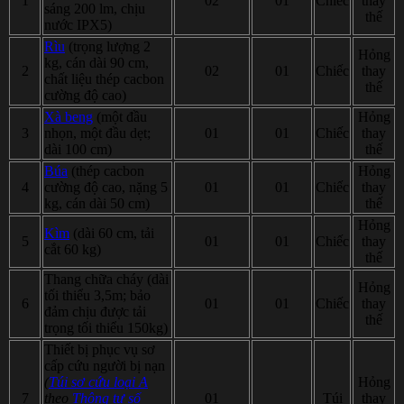
1
02
01
Chiếc
thay
sáng 200 lm, chịu
thế
nước IPX5)
Rìu
(trọng lượng 2
Hỏng
kg, cán dài 90 cm,
2
02
01
Chiếc
thay
chất liệu thép cacbon
thế
cường độ cao)
Xà beng
(một đầu
Hỏng
3
nhọn, một đầu dẹt;
01
01
Chiếc
thay
dài 100 cm)
thế
Búa
(thép cacbon
Hỏng
4
cường độ cao, nặng 5
01
01
Chiếc
thay
kg, cán dài 50 cm)
thế
Hỏng
Kìm
(dài 60 cm, tải
5
01
01
Chiếc
thay
cắt 60 kg)
thế
Thang chữa cháy (dài
Hỏng
tối thiểu 3,5m; bảo
6
01
01
Chiếc
thay
đảm chịu được tải
thế
trọng tối thiểu 150kg)
Thiết bị phục vụ sơ
cấp cứu người bị nạn
(
Túi sơ cứu loại A
Hỏng
7
theo
Thông tư số
01
Túi
thay