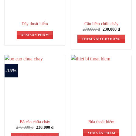
Dây thoát hiểm
Câu liêm chữa cháy
Giá
Giá
270,000
₫
230,000
₫
gốc
hiện
XEM SẢN PHẨM
là:
tại
THÊM VÀO GIỎ HÀNG
270,000 ₫.
là:
230,000 
-15%
Bồ cào chữa cháy
Búa thoát hiểm
Giá
Giá
270,000
₫
230,000
₫
gốc
hiện
XEM SẢN PHẨM
là:
tại