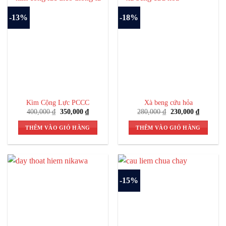
-13%
-18%
Kìm Cộng Lực PCCC
Xà beng cứu hỏa
Giá
Giá
Giá
Giá
400,000
₫
350,000
₫
280,000
₫
230,000
₫
gốc
hiện
gốc
hiện
là:
tại
là:
tại
THÊM VÀO GIỎ HÀNG
THÊM VÀO GIỎ HÀNG
400,000 ₫.
là:
280,000 ₫.
là:
350,000 ₫.
230,000 
-15%