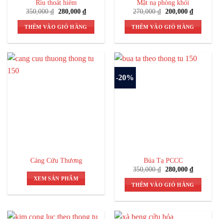
Rìu thoát hiểm
Mặt nạ phòng khói
Giá
Giá
Giá
Giá
350,000
₫
280,000
₫
270,000
₫
200,000
₫
gốc
hiện
gốc
hiện
là:
tại
là:
tại
THÊM VÀO GIỎ HÀNG
THÊM VÀO GIỎ HÀNG
350,000 ₫.
là:
270,000 ₫.
là:
280,000 ₫.
200,000 
-20%
Cáng Cứu Thương
Búa Tạ PCCC
Giá
Giá
350,000
₫
280,000
₫
gốc
hiện
XEM SẢN PHẨM
là:
tại
THÊM VÀO GIỎ HÀNG
350,000 ₫.
là:
280,000 