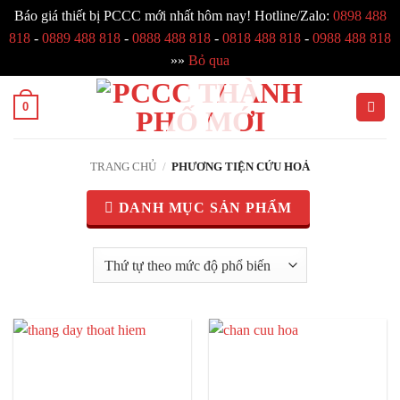
Báo giá thiết bị PCCC mới nhất hôm nay! Hotline/Zalo:
0898 488
818
-
0889 488 818
-
0888 488 818
-
0818 488 818
-
0988 488 818
»»
Bỏ qua
Bỏ
0
qua
nội
dung
TRANG CHỦ
/
PHƯƠNG TIỆN CỨU HOẢ
DANH MỤC SẢN PHẨM