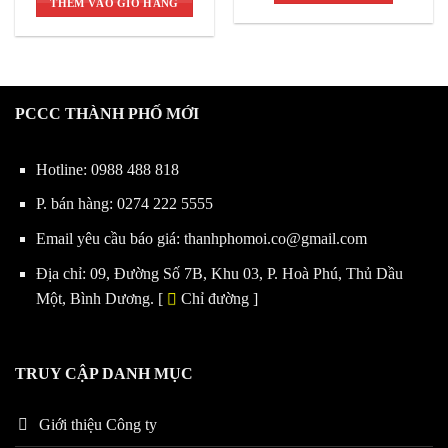
THÊM VÀO GIỎ HÀNG
270,000 ₫.
là:
230,000 ₫.
PCCC THÀNH PHỐ MỚI
Hotline:
0988 488 818
P. bán hàng:
0274 222 5555
Email yêu cầu báo giá:
thanhphomoi.co@gmail.com
Địa chỉ: 09, Đường Số 7B, Khu 03, P. Hoà Phú, Thủ Dầu
Một, Bình Dương. [
Chỉ đường
]
TRUY CẬP DANH MỤC
Giới thiệu Công ty