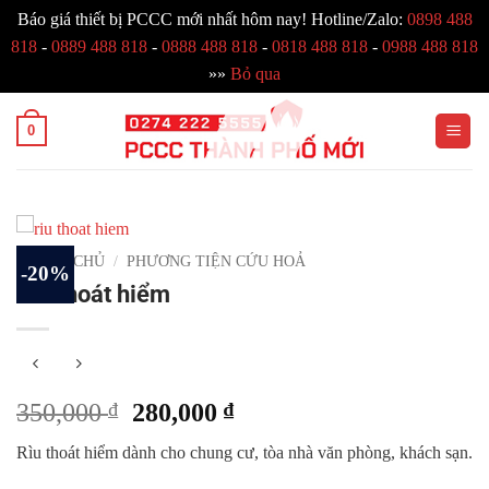
Báo giá thiết bị PCCC mới nhất hôm nay! Hotline/Zalo:
0898 488
818
-
0889 488 818
-
0888 488 818
-
0818 488 818
-
0988 488 818
»»
Bỏ qua
Bỏ
0
qua
nội
dung
TRANG CHỦ
/
PHƯƠNG TIỆN CỨU HOẢ
-20%
Rìu thoát hiểm
Giá
Giá
350,000
₫
280,000
₫
gốc
hiện
Rìu thoát hiểm dành cho chung cư, tòa nhà văn phòng, khách sạn.
là:
tại