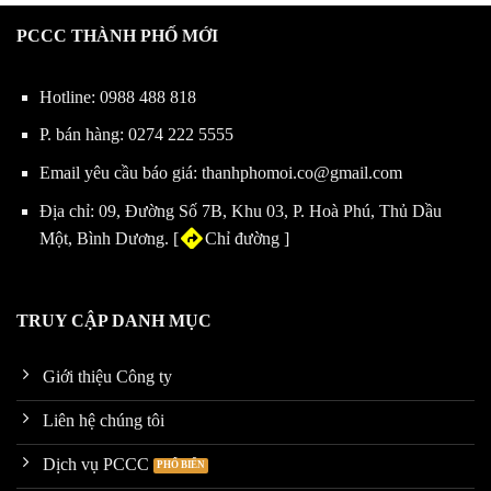
Khảo sát, bảo trì
PCCC THÀNH PHỐ MỚI
0988 488 818
Hotline:
0988 488 818
Tư vấn, thiết kế
P. bán hàng:
0274 222 5555
Email yêu cầu báo giá:
thanhphomoi.co@gmail.com
Địa chỉ: 09, Đường Số 7B, Khu 03, P. Hoà Phú, Thủ Dầu
Một, Bình Dương. [
Chỉ đường
]
TRUY CẬP DANH MỤC
Giới thiệu Công ty
Liên hệ chúng tôi
Dịch vụ PCCC