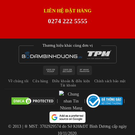
LIÊN HỆ ĐẶT HÀNG
0274 222 5555
Thương hiệu khác cùng đơn vị
Cash
Cash
Bank
on
On
Transfer
Về chúng tôi
Cửa hàng
Điều khoản & điều kiện
Chính sách bảo mật
Pickup
Delivery
Tài khoản
|
|
|
© 2013 | ® MST: 3702929574 do Sở KH&ĐT Bình Dương cấp ngày
10/11/2020.