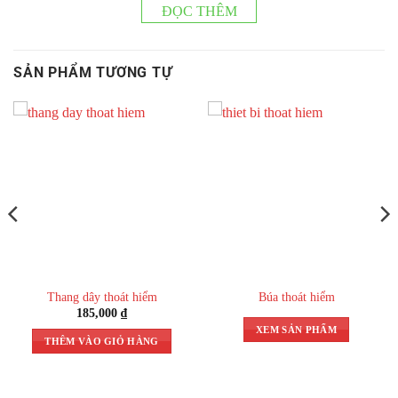
Hỗ trợ khách hàng
ĐỌC THÊM
SẢN PHẨM TƯƠNG TỰ
0274 222 5555
Tư vấn, mua hàng & bảo hành
0888 488 818
Báo giá & hỗ trợ sau bán hàng
0889 488 818
Thang dây thoát hiểm
Búa thoát hiểm
185,000
₫
Báo giá, bán hàng
XEM SẢN PHẨM
THÊM VÀO GIỎ HÀNG
0898 488 818