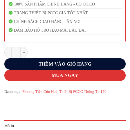
100% SẢN PHẨM CHÍNH HÃNG - CÓ CO.CQ
TRANG THIẾT BỊ PCCC GIÁ TỐT NHẤT
CHÍNH SÁCH GIAO HÀNG TẬN NƠI
ĐẢM BẢO HỖ TRỢ HẬU MÃI LÂU DÀI
Rìu thoát hiểm số lượng
THÊM VÀO GIỎ HÀNG
MUA NGAY
Danh mục:
Phương Tiện Cứu Hoả
,
Thiết Bị PCCC Thông Tư 150
Mô tả