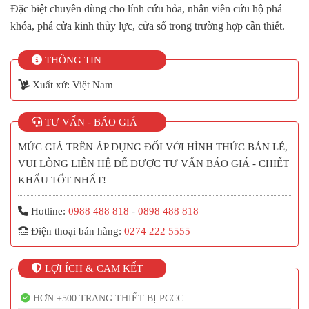
350,000 ₫.
là:
Đặc biệt chuyên dùng cho lính cứu hỏa, nhân viên cứu hộ phá
280,000 ₫.
khóa, phá cửa kinh thủy lực, cửa sổ trong trường hợp cần thiết.
THÔNG TIN
Xuất xứ: Việt Nam
TƯ VẤN - BÁO GIÁ
MỨC GIÁ TRÊN ÁP DỤNG ĐỐI VỚI HÌNH THỨC BÁN LẺ,
VUI LÒNG LIÊN HỆ ĐỂ ĐƯỢC TƯ VẤN BÁO GIÁ - CHIẾT
KHẤU TỐT NHẤT!
Hotline:
0988 488 818
-
0898 488 818
Điện thoại bán hàng:
0274 222 5555
LỢI ÍCH & CAM KẾT
HƠN +500 TRANG THIẾT BỊ PCCC