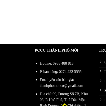
PCCC THÀNH PHỐ MỚI
TR
G
Hotline:
0988 488 818
P. bán hàng:
0274 222 5555
L
Email yêu cầu báo giá:
thanhphomoi.co@gmail.com
Địa chỉ: 09, Đường Số 7B, Khu
03, P. Hoà Phú, Thủ Dầu Một,
B
Bình Dương. [
Chỉ đường
]