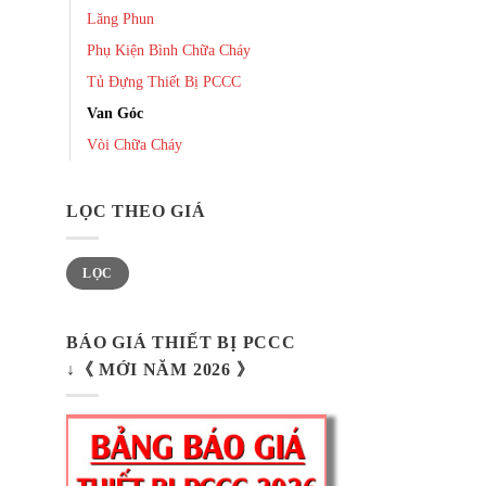
Lăng Phun
Phụ Kiện Bình Chữa Cháy
Tủ Đựng Thiết Bị PCCC
Van Góc
Vòi Chữa Cháy
LỌC THEO GIÁ
Giá
Giá
LỌC
thấp
cao
nhất
nhất
BÁO GIÁ THIẾT BỊ PCCC
↓《 MỚI NĂM 2026 》