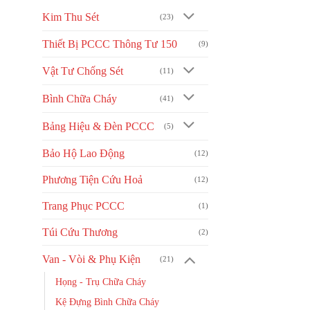
độ
Kim Thu Sét
(23)
phổ
Thiết Bị PCCC Thông Tư 150
(9)
biến
Vật Tư Chống Sét
(11)
Bình Chữa Cháy
(41)
Bảng Hiệu & Đèn PCCC
(5)
Bảo Hộ Lao Động
(12)
Phương Tiện Cứu Hoả
(12)
Trang Phục PCCC
(1)
Túi Cứu Thương
(2)
Van - Vòi & Phụ Kiện
(21)
Họng - Trụ Chữa Cháy
Kệ Đựng Bình Chữa Cháy