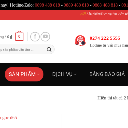
 nay! Hotline/Zalo:
0898 488 818
-
0889 488 818
-
0888 488 818
-
081
Sản phẩm/Dịch vụ tìm kiếm nổi bật: Nạp 
0
ng /
0
₫
0274 222 5555
Hotline tư vấn mua hà
SẢN PHẨM
DỊCH VỤ
BẢNG BÁO GIÁ
Hiển thị tất cả 2