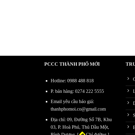
PCCC THÀNH PHỐ MỚI
TR
G
Hotline:
0988 488 818
P. bán hàng:
0274 222 5555
L
Email yêu cầu báo giá:
thanhphomoi.co@gmail.com
Địa chỉ: 09, Đường Số 7B, Khu
03, P. Hoà Phú, Thủ Dầu Một,
B
Bình Dương. [
Chỉ đường
]