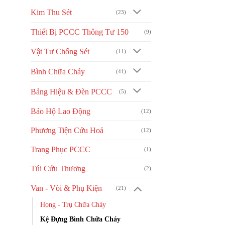
độ
Kim Thu Sét
(23)
phổ
Thiết Bị PCCC Thông Tư 150
(9)
biến
Vật Tư Chống Sét
(11)
Bình Chữa Cháy
(41)
Bảng Hiệu & Đèn PCCC
(5)
Bảo Hộ Lao Động
(12)
Phương Tiện Cứu Hoả
(12)
Trang Phục PCCC
(1)
Túi Cứu Thương
(2)
Van - Vòi & Phụ Kiện
(21)
Họng - Trụ Chữa Cháy
Kệ Đựng Bình Chữa Cháy