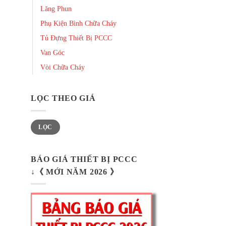
Lăng Phun
Phụ Kiện Bình Chữa Cháy
Tủ Đựng Thiết Bị PCCC
Van Góc
Vòi Chữa Cháy
LỌC THEO GIÁ
Giá
Giá
LỌC
thấp
cao
nhất
nhất
BÁO GIÁ THIẾT BỊ PCCC
↓《 MỚI NĂM 2026 》