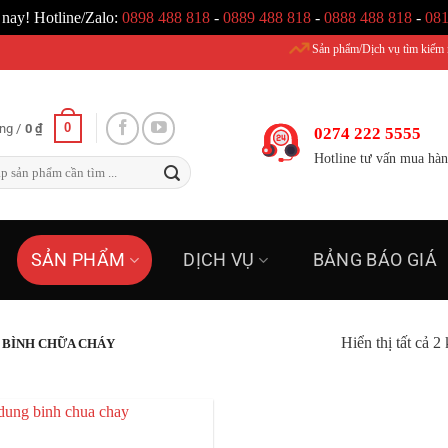
 nay! Hotline/Zalo:
0898 488 818
-
0889 488 818
-
0888 488 818
-
081
Sản phẩm/Dịch vụ tìm kiếm nổi bật: Nạ
0
ng /
0
₫
0274 222 5555
Hotline tư vấn mua hà
SẢN PHẨM
DỊCH VỤ
BẢNG BÁO GIÁ
Hiển thị tất cả 2
 BÌNH CHỮA CHÁY