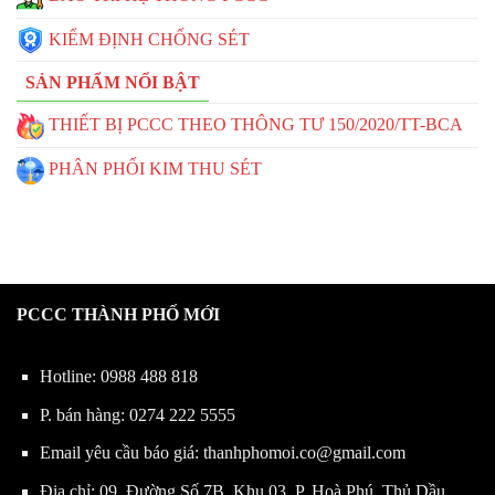
KIỂM ĐỊNH CHỐNG SÉT
SẢN PHẨM NỔI BẬT
THIẾT BỊ PCCC THEO THÔNG TƯ 150/2020/TT-BCA
PHÂN PHỐI KIM THU SÉT
PCCC THÀNH PHỐ MỚI
Hotline:
0988 488 818
P. bán hàng:
0274 222 5555
Email yêu cầu báo giá:
thanhphomoi.co@gmail.com
Địa chỉ: 09, Đường Số 7B, Khu 03, P. Hoà Phú, Thủ Dầu