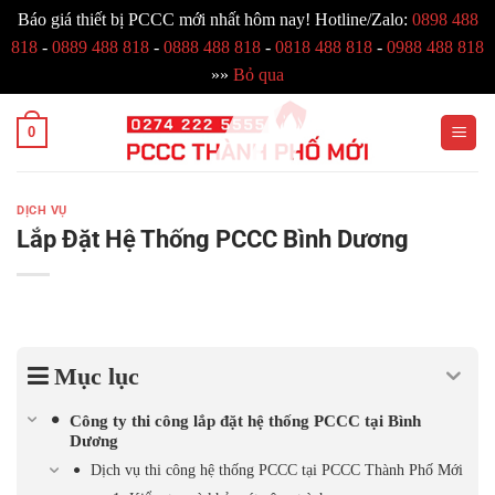
Báo giá thiết bị PCCC mới nhất hôm nay! Hotline/Zalo:
0898 488
818
-
0889 488 818
-
0888 488 818
-
0818 488 818
-
0988 488 818
»»
Bỏ qua
Bỏ
0
qua
nội
dung
DỊCH VỤ
Lắp Đặt Hệ Thống PCCC Bình Dương
Mục lục
Công ty thi công lắp đặt hệ thống PCCC tại Bình
Dương
Dịch vụ thi công hệ thống PCCC tại PCCC Thành Phố Mới