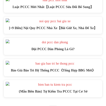
Luật PCCC Mới Nhất【Luật PCCC Sửa Đổi Bổ Sung】
[+9 Điều] Nội Quy PCCC Nhà Xe【Bãi Giữ Xe, Nhà Để Xe】
Đội PCCC Dân Phòng Là Gì?
Báo Giá Bảo Trì Hệ Thống PCCC《Tổng Hợp BBG Mới》
{Mẫu Biên Bản} Tự Kiểm Tra PCCC Tại Cơ Sở