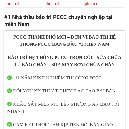
#1 Nhà thầu bảo trì PCCC chuyên nghiệp tại
miền Nam
PCCC THÀNH PHỐ MỚI – ĐƠN VỊ BẢO TRÌ HỆ
THỐNG PCCC HÀNG ĐẦU #1 MIỀN NAM
BẢO TRÌ HỆ THỐNG PCCC TRỌN GÓI – SỬA CHỮA
TỦ BÁO CHÁY – SỬA MÁY BƠM CHỮA CHÁY
+11 NĂM KINH NGHIỆM THI CÔNG PCCC
ĐỘI NGŨ KỸ THUẬT ĐƯỢC ĐÀO TẠO BÀI BẢN
KHẢO SÁT MIỄN PHÍ, LÊN PHƯƠNG ÁN BẢO TRÌ
NHANH
CAM KẾT THỜI GIAN KỊP TIẾN ĐỘ, BÀN GIAO