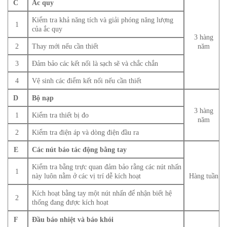
C
Ắc quy
Kiểm tra khả năng tích và giải phóng năng lượng
1
của ắc quy
3 hàng
2
Thay mới nếu cần thiết
năm
3
Đảm bảo các kết nối là sạch sẽ và chắc chắn
4
Vệ sinh các điểm kết nối nếu cần thiết
D
Bộ nạp
3 hàng
1
Kiểm tra thiết bị đo
năm
2
Kiểm tra điện áp và dòng điện đầu ra
E
Các nút báo tác động bằng tay
Kiểm tra bằng trực quan đảm bảo rằng các nút nhấn
1
này luôn nằm ở các vị trí dễ kích hoạt
Hàng tuần
Kích hoạt bằng tay một nút nhấn để nhận biết hệ
2
thống đang được kích hoạt
F
Đầu báo nhiệt và báo khói