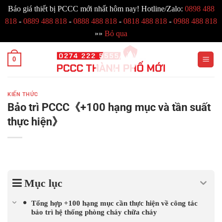
Báo giá thiết bị PCCC mới nhất hôm nay! Hotline/Zalo:
0898 488
818
-
0889 488 818
-
0888 488 818
-
0818 488 818
-
0988 488 818
»»
Bỏ qua
Bỏ
0
qua
nội
dung
KIẾN THỨC
Bảo trì PCCC《+100 hạng mục và tần suất
thực hiện》
Mục lục
Tổng hợp +100 hạng mục cần thực hiện về công tác
bảo trì hệ thống phòng cháy chữa cháy