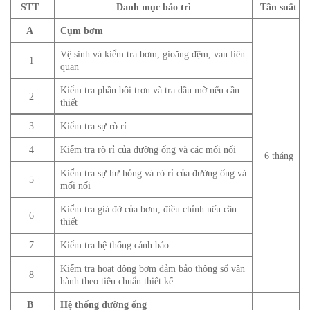
STT
Danh mục bảo trì
Tần suất
A
Cụm bơm
Vệ sinh và kiểm tra bơm, gioăng đệm, van liên
1
quan
Kiểm tra phần bôi trơn và tra dầu mỡ nếu cần
2
thiết
3
Kiểm tra sự rò rỉ
4
Kiểm tra rò rỉ của đường ống và các mối nối
6 tháng
Kiểm tra sự hư hỏng và rò rỉ của đường ống và
5
mối nối
Kiểm tra giá đỡ của bơm, điều chỉnh nếu cần
6
thiết
7
Kiểm tra hệ thống cảnh báo
Kiểm tra hoạt động bơm đảm bảo thông số vận
8
hành theo tiêu chuẩn thiết kế
B
Hệ thống đường ống