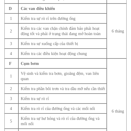
D
Các van điều khiển
1
Kiểm tra sự rò rỉ trên đường ống
Kiểm tra các van chặn chính đảm bảo phải hoạt
2
6 tháng
động tốt và phải ở trạng thái đang mở hoàn toàn
3
Kiểm tra sự xuống cấp của thiết bị
4
Kiểm tra các điều kiện hoạt động chung
F
Cụm bơm
Vệ sinh và kiểm tra bơm, gioăng đệm, van liên
1
quan
2
Kiểm tra phần bôi trơn và tra dầu mỡ nếu cần thiết
3
Kiểm tra sự rò rỉ
4
Kiểm tra rò rỉ của đường ống và các mối nối
6 tháng
Kiểm tra sự hư hỏng và rò rỉ của đường ống và
5
mối nối