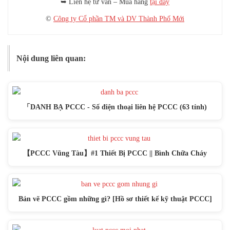
➥ Liên hệ tư vấn – Mua hàng
tại đây
©
Công ty Cổ phần TM và DV Thành Phố Mới
Nội dung liên quan:
「DANH BẠ PCCC - Số điện thoại liên hệ PCCC (63 tỉnh)
【PCCC Vũng Tàu】#1 Thiết Bị PCCC || Bình Chữa Cháy
Bản vẽ PCCC gồm những gì? [Hồ sơ thiết kế kỹ thuật PCCC]