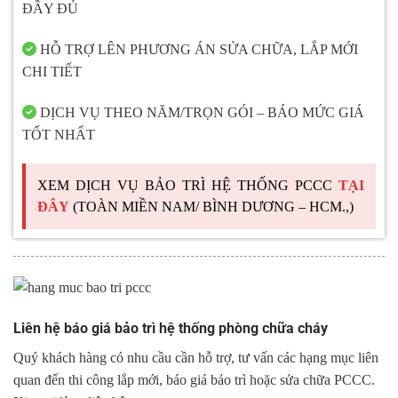
ĐẦY ĐỦ
HỖ TRỢ LÊN PHƯƠNG ÁN SỬA CHỮA, LẮP MỚI
CHI TIẾT
DỊCH VỤ THEO NĂM/TRỌN GÓI – BÁO MỨC GIÁ
TỐT NHẤT
XEM DỊCH VỤ BẢO TRÌ HỆ THỐNG PCCC
TẠI
ĐÂY
(TOÀN MIỀN NAM/ BÌNH DƯƠNG – HCM.,)
Liên hệ báo giá bảo trì hệ thống phòng chữa cháy
Quý khách hàng có nhu cầu cần hỗ trợ, tư vấn các hạng mục liên
quan đến thi công lắp mới, báo giá bảo trì hoặc sửa chữa PCCC.