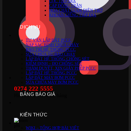
CỌC TIẾP ĐỊA
CÁP ĐỒNG TRẦN
HÓA CHẤT GIẢM ĐIỆN TRỞ
KHOAN GIẾNG TIẾP ĐỊA
DỊCH VỤ
TƯ VẤN LẮP ĐẶT PCCC
NẠP SẠC BÌNH CHỮA CHÁY
BẢO TRÌ HỆ THỐNG PCCC
SỬA CHỮA TỦ BÁO CHÁY
LẮP ĐẶT HỆ THỐNG CHỐNG SÉT
KIỂM ĐỊNH – ĐO CHỐNG SÉT
THẨM DUYỆT, XIN GIẤY PHÉP PCCC
LẮP ĐẶT HỆ THỐNG PCCC
LẮP ĐẶT MÁY BƠM PCCC
SỬA CHỮA MÁY BƠM PCCC
0274 222 5555
BẢNG BÁO GIÁ
Hotline tư vấn mua hàng
KIẾN THỨC
WIKI – TỔNG HỢP BÀI VIẾT