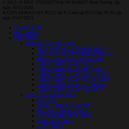
© 2013 | ® MST: 3702929574 do Sở KH&ĐT Bình Dương cấp
ngày 10/11/2020.
® GXN ĐĐKKD DV PCCC do P. Cảnh sát PCCC&CNCH cấp
ngày 05/07/2023.
TRANG CHỦ
GIỚI THIỆU
SẢN PHẨM
BÌNH CHỮA CHÁY MỚI
BÌNH CHỮA CHÁY 83MEC (BQP)
BÌNH CHỮA CHÁY DOLPHIN (BCA)
BÌNH CHỮA CHÁY VINAFOAM
– BÌNH CHỮA CHÁY “CO2”
– BÌNH CHỮA CHÁY “BỘT ABC”
– BÌNH CHỮA CHÁY “GỐC NƯỚC”
– BÌNH CHỮA CHÁY “BỌT FOAM”
– BÌNH CHỮA CHÁY “TỰ ĐỘNG”
– BÌNH CHỮA CHÁY “XE ĐẨY”
VAN – VÒI & PHỤ KIỆN
VAN GÓC
HỌNG – TRỤ CHỮA CHÁY
TỦ ĐỰNG THIẾT BỊ PCCC
KỆ TỦ BÌNH CHỮA CHÁY
VÒI CHỮA CHÁY
LĂNG PHUN