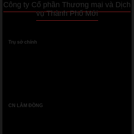
Công ty Cổ phần Thương mại và Dịch
vụ Thành Phố Mới
Trụ sở chính
09, Đ. 7B, Khu 03, P. Hoà Phú, Tp. Thủ Dầu Một, Bình
Dương
Địa chỉ (xác nhập mới)
Số 09, Đường số 7B, Khu Hòa Phú 3, Phường Bình Dương,
Tp. Hồ Chí Minh
CN LÂM ĐỒNG
49, Đ. Trần Phú, Phường Lộc Sơn, Tp. Bảo Lộc, Lâm Đồng
Địa chỉ (xác nhập mới)
Số 49, Đường Trần Phú, Phường B’Lao, Lâm Đồng