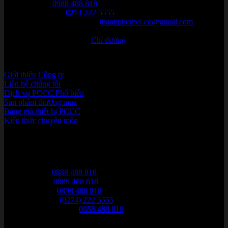
Hotline:
0988 488 818
P. bán hàng:
0274 222 5555
Email yêu cầu báo giá:
thanhphomoi.co@gmail.com
Địa chỉ: 09, Đường Số 7B, Khu 03, P. Hoà Phú, Thủ Dầu
Một, Bình Dương. [
Chỉ đường
]
TRUY CẬP DANH MỤC
Giới thiệu Công ty
Liên hệ chúng tôi
Dịch vụ PCCC
Sản phẩm thường mua
Bảng giá thiết bị PCCC
Kiến thức chuyên môn
HỖ TRỢ KHÁCH HÀNG
Mọi thông tin về sản phẩm và dịch vụ xin vui lòng liên hệ:
Tư vấn:
0888 488 818
Báo giá:
0889 488 818
Khảo sát:
0898 488 818
Bảo hành:
(0274) 222 5555
Kế toán & VAT:
0858 488 818
THÔNG TIN & CHÍNH SÁCH