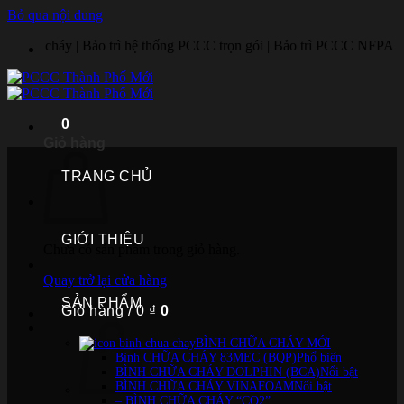
Bỏ qua nội dung
 | Bảo trì hệ thống PCCC trọn gói | Bảo trì PCCC NFPA | Sửa tủ báo ch
0
Giỏ hàng
TRANG CHỦ
GIỚI THIỆU
Chưa có sản phẩm trong giỏ hàng.
Quay trở lại cửa hàng
SẢN PHẨM
Giỏ hàng /
0
₫
0
BÌNH CHỮA CHÁY MỚI
Bình CHỮA CHÁY 83MEC (BQP)
BÌNH CHỮA CHÁY DOLPHIN (BCA)
BÌNH CHỮA CHÁY VINAFOAM
– BÌNH CHỮA CHÁY “CO2”