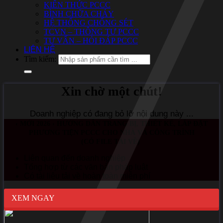
KIẾN THỨC PCCC
BÌNH CHỮA CHÁY
HỆ THỐNG CHỐNG SÉT
TCVN – THÔNG TƯ PCCC
TƯ VẤN – HỎI ĐÁP PCCC
LIÊN HỆ
Tìm kiếm:
Xin chờ một chút!
Doanh nghiệp có đang bỏ lỡ nội dung này ...
‹ MỚI 2026 › HƯỚNG DẪN TRANG BỊ, THIẾT KẾ, LẮP ĐẶT
PHƯƠNG TIỆN PCCC CHO NHÀ VÀ CÔNG TRÌNH
(CÓ FILE TẢI VỀ)
Liên quan đến doanh nghiệp
Tổng hợp từ các văn bản pháp luật
Có tài liệu tải về hoàn toàn miễn phí
XEM NGAY