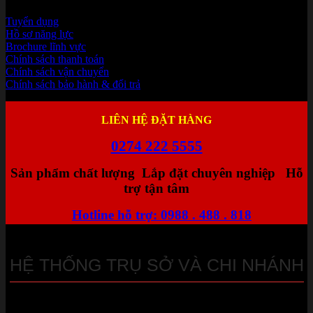
Tuyển dụng
Hồ sơ năng lực
Brochure lĩnh vực
Chính sách thanh toán
Chính sách vận chuyển
Chính sách bảo hành & đổi trả
LIÊN HỆ ĐẶT HÀNG
0274 222 5555
Sản phẩm chất lượng
Lắp đặt chuyên nghiệp
Hỗ
trợ tận tâm
Hotline hỗ trợ: 0988 . 488 . 818
HỆ THỐNG TRỤ SỞ VÀ CHI NHÁNH