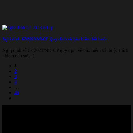
Nghị định 67/2023/NĐ-CP Quy định về bảo hiểm bắt buộc
Nghị định số 67/2023/NĐ-CP quy định về bảo hiểm bắt buộc trách
nhiệm dân sự[...]
1
2
3
4
…
46
PCCC THÀNH PHỐ MỚI