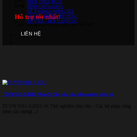
KIẾN THỨC PCCC
BÌNH CHỮA CHÁY
HỆ THỐNG CHỐNG SÉT
Hỗ trợ tốt nhất!
TCVN – THÔNG TƯ PCCC
TƯ VẤN – HỎI ĐÁP PCCC
Giao hàng miễn phí, lắp đặt tận nơi
LIÊN HỆ
TCVN 9311-5:2012 Phần 5: Các yêu cầu nằm ngang chịu tải
TCVN 9311-5:2012 về: Thử nghiệm chịu lửa – Các bộ phận công
trình xây dựng[...]