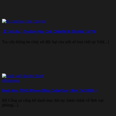
【 Tài Liệu 】Tra Cứu Hóa Chất Cháy Nổ & Độc Hại Tại VN
Tra cứu thông tin cháy nổ độc hại của một số hoá chất tại Việt[...]
Danh Mục TTHC: Phòng Cháy Chữa Cháy ( Mới Từ 7/2026 )
Bộ Công an công bố danh mục thủ tục hành chính về lĩnh vực
phòng[...]