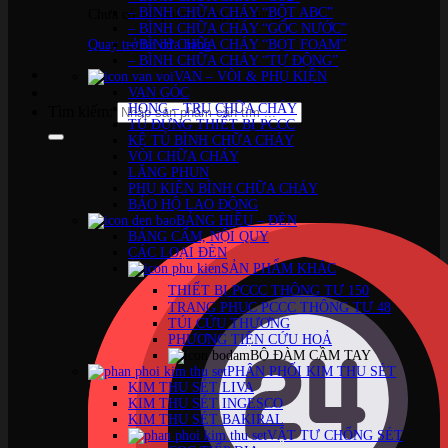
– BÌNH CHỮA CHÁY “BỘT ABC”
Chưa có sản phẩm trong giỏ hàng.
– BÌNH CHỮA CHÁY “GỐC NƯỚC”
Quay trở lại cửa hàng
– BÌNH CHỮA CHÁY “BỌT FOAM”
– BÌNH CHỮA CHÁY “TỰ ĐỘNG”
VAN – VÒI & PHỤ KIỆN
VAN GÓC
HỌNG – TRỤ CHỮA CHÁY
Tìm kiếm:
TỦ ĐỰNG THIẾT BỊ PCCC
KỆ TỦ BÌNH CHỮA CHÁY
VÒI CHỮA CHÁY
LĂNG PHUN
PHỤ KIỆN BÌNH CHỮA CHÁY
BẢO HỘ LAO ĐỘNG
BẢNG HIỆU – ĐÈN
BẢNG CẤM, NỘI QUY
CÁC LOẠI ĐÈN
SẢN PHẨM KHÁC
THIẾT BỊ PCCC THÔNG TƯ 150
TRANG PHỤC PCCC THÔNG TƯ 48
TÚI CỨU THƯƠNG
PHƯƠNG TIỆN CỨU HOẢ
BỘ ĐÀM CẦM TAY
PHÂN PHỐI KIM THU SÉT
KIM THU SÉT LIVA
KIM THU SÉT INGESCO
KIM THU SÉT BAKIRAL
VẬT TƯ CHỐNG SÉT