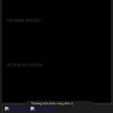
CN BÌNH PHƯỚC
05, Đ. Hoàng Diệu, P. Long Thủy, Phước Long, Bình Phước
Địa chỉ (xác nhập mới)
05, Đ. Hoàng Diệu, Phường Phước Long, Đồng Nai
HCM (KHO HÀNG)
32, Đường số 7, KP. 4, P. Bình Chiểu, Tp. Thủ Đức, Tp.
HCM
Địa chỉ (xác nhập mới)
32, Đường số 7, KP. 4, P. Tam Bình, Tp. Hồ Chí Minh
Thương hiệu khác cùng đơn vị