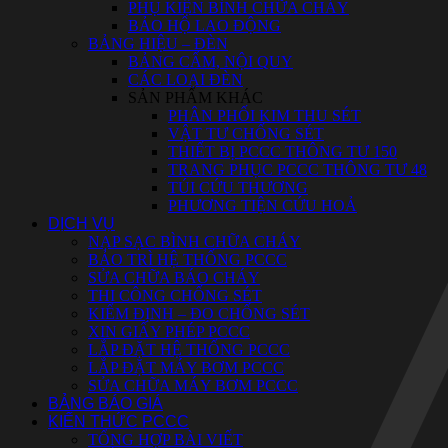
PHỤ KIỆN BÌNH CHỮA CHÁY
BẢO HỘ LAO ĐỘNG
BẢNG HIỆU – ĐÈN
BẢNG CẤM, NỘI QUY
CÁC LOẠI ĐÈN
SẢN PHẨM KHÁC
PHÂN PHỐI KIM THU SÉT
VẬT TƯ CHỐNG SÉT
THIẾT BỊ PCCC THÔNG TƯ 150
TRANG PHỤC PCCC THÔNG TƯ 48
TÚI CỨU THƯƠNG
PHƯƠNG TIỆN CỨU HOẢ
DỊCH VỤ
NẠP SẠC BÌNH CHỮA CHÁY
BẢO TRÌ HỆ THỐNG PCCC
SỬA CHỮA BÁO CHÁY
THI CÔNG CHỐNG SÉT
KIỂM ĐỊNH – ĐO CHỐNG SÉT
XIN GIẤY PHÉP PCCC
LẮP ĐẶT HỆ THỐNG PCCC
LẮP ĐẶT MÁY BƠM PCCC
SỬA CHỮA MÁY BƠM PCCC
BẢNG BÁO GIÁ
KIẾN THỨC PCCC
TỔNG HỢP BÀI VIẾT