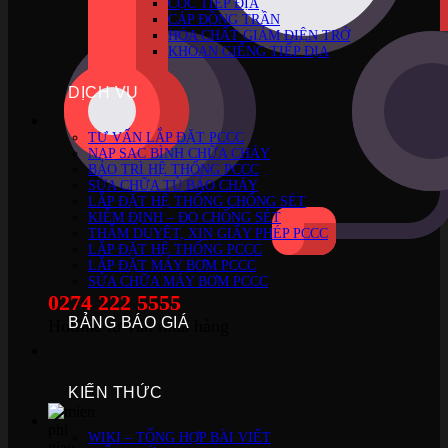
CỌC TIẾP ĐỊA
CÁP ĐỒNG TRẦN
HÓA CHẤT GIẢM ĐIỆN TRỞ
KHOAN GIẾNG TIẾP ĐỊA
DỊCH VỤ
TƯ VẤN LẮP ĐẶT PCCC
NẠP SẠC BÌNH CHỮA CHÁY
BẢO TRÌ HỆ THỐNG PCCC
SỬA CHỮA TỦ BÁO CHÁY
LẮP ĐẶT HỆ THỐNG CHỐNG SÉT
KIỂM ĐỊNH – ĐO CHỐNG SÉT
THẨM DUYỆT, XIN GIẤY PHÉP PCCC
LẮP ĐẶT HỆ THỐNG PCCC
LẮP ĐẶT MÁY BƠM PCCC
SỬA CHỮA MÁY BƠM PCCC
0274 222 5555
BẢNG BÁO GIÁ
Hotline tư vấn mua hàng
KIẾN THỨC
WIKI – TỔNG HỢP BÀI VIẾT