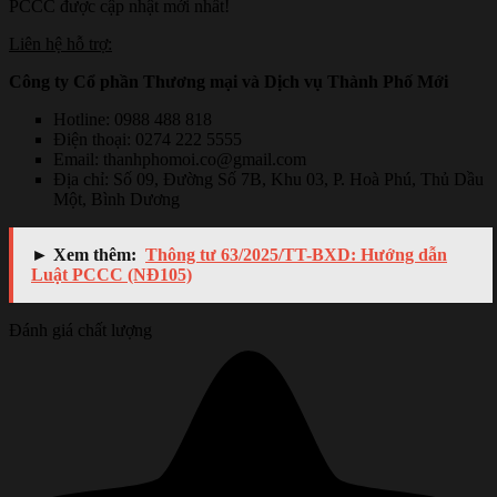
PCCC được cập nhật mới nhất!
Liên hệ hỗ trợ:
Công ty Cổ phần Thương mại và Dịch vụ Thành Phố Mới
Hotline: 0988 488 818
Điện thoại: 0274 222 5555
Email: thanhphomoi.co@gmail.com
Địa chỉ: Số 09, Đường Số 7B, Khu 03, P. Hoà Phú, Thủ Dầu
Một, Bình Dương
► Xem thêm:
Thông tư 63/2025/TT-BXD: Hướng dẫn
Luật PCCC (NĐ105)
Đánh giá chất lượng