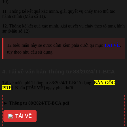
10).
11. Thống kê kết quả xác minh, giải quyết vụ cháy theo thủ tục
hành chính (Mẫu số 11).
12. Thống kê kết quả xác minh, giải quyết vụ cháy theo tố tụng hình
sự (Mẫu số 12).
12 biểu mẫu này sẽ được đính kèm phía dưới tại mục
TẢI VỀ
,
tùy theo nhu cầu sử dụng.
4. Tải về văn bản Thông tư 88/2024/TT-BCA
Tải về miễn phí Thông tư 88/2024/TT-BCA dạng [
BẢN GỐC
PDF
]. Nhấn [
TẢI VỀ
] ngay phía dưới.
►
Thông tư 88/2024/TT-BCA.pdf
TẢI VỀ