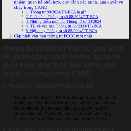
nhiệm, quan hệ phối hợp, quy trình xác minh, giải quyết vụ
cháy trong CAND
1. Thông tư 88/2024/TT-BCA là gì?
2. Phát hành Thông tư số 88/2024/TT-BCA
3. Những điểm mới của Thông tư số 88/2024
4. Tải về văn bản Thông tư 88/2024/TT-BCA
5. Nội dung Thông tư số 88/2024/TT-BCA
Cập nhật văn bản thông tư PCCC mới nhất
Thông tư 88/2024/TT-BCA: Quy định
về phân công trách nhiệm, quan hệ
phối hợp, quy trình xác minh, giải
quyết vụ cháy trong CAND
1. Thông tư 88/2024/TT-BCA là gì?
Thông tư 88/2024/TT-BCA là Thông tư quy định trách
nhiệm, quan hệ phối hợp trong xác minh, giải quyết vụ
cháy; trình tự, thủ tục xác minh, giải quyết vụ cháy,
chuyển giao hồ sơ, chế độ báo cáo, tiêu chí phân loại
vụ cháy và hồ sơ giải quyết vụ cháy trong CAND.
2. Phát hành Thông tư số 88/2024/TT-BCA