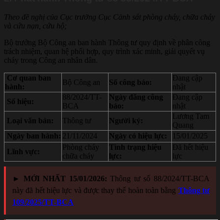
Theo đề nghị của Cục trưởng Cục Cảnh sát phòng cháy, chữa cháy
và cứu nạn, cứu hộ;
Bộ trưởng Bộ Công an ban hành Thông tư quy định về phân công
trách nhiệm, quan hệ phối hợp, quy trình xác minh, giải quyết vụ
cháy trong Công an nhân dân.
Cơ quan ban
Đang cập
Bộ Công an
Số công báo:
hành:
nhật
88/2024/TT-
Ngày đăng công
Đang cập
Số hiệu:
BCA
báo:
nhật
Lương Tam
Loại văn bản:
Thông tư
Người ký:
Quang
Ngày ban hành:
21/11/2024
Ngày có hiệu lực:
15/01/2025
Phòng cháy
Tình trạng hiệu
Đã hết hiệu
Lĩnh vực:
chữa cháy
lực:
lực
► MỚI NHẤT 15/01/2026:
Thông tư số 88/2024/TT-BCA
này đã hết hiệu lực và được thay thế hoàn toàn bằng
Thông tư
109/2025/TT-BCA