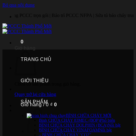
Bỏ qua nội dung
CC trọn gói | Bảo trì PCCC NFPA | Sửa tủ báo cháy trung tâm | Lắp đặt
0
Giỏ hàng
TRANG CHỦ
GIỚI THIỆU
Chưa có sản phẩm trong giỏ hàng.
Quay trở lại cửa hàng
SẢN PHẨM
Giỏ hàng /
0
₫
0
BÌNH CHỮA CHÁY MỚI
Bình CHỮA CHÁY 83MEC (BQP)
BÌNH CHỮA CHÁY DOLPHIN (BCA)
BÌNH CHỮA CHÁY VINAFOAM
– BÌNH CHỮA CHÁY “CO2”