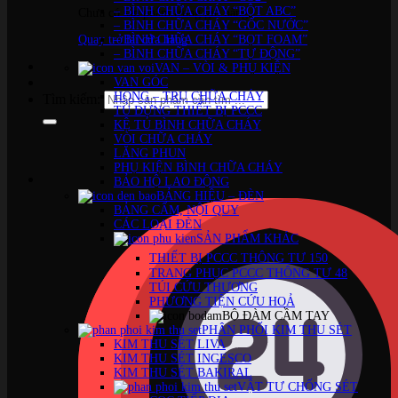
– BÌNH CHỮA CHÁY “BỘT ABC”
Chưa có sản phẩm trong giỏ hàng.
– BÌNH CHỮA CHÁY “GỐC NƯỚC”
Quay trở lại cửa hàng
– BÌNH CHỮA CHÁY “BỌT FOAM”
– BÌNH CHỮA CHÁY “TỰ ĐỘNG”
VAN – VÒI & PHỤ KIỆN
VAN GÓC
HỌNG – TRỤ CHỮA CHÁY
Tìm kiếm:
TỦ ĐỰNG THIẾT BỊ PCCC
KỆ TỦ BÌNH CHỮA CHÁY
VÒI CHỮA CHÁY
LĂNG PHUN
PHỤ KIỆN BÌNH CHỮA CHÁY
BẢO HỘ LAO ĐỘNG
BẢNG HIỆU – ĐÈN
BẢNG CẤM, NỘI QUY
CÁC LOẠI ĐÈN
SẢN PHẨM KHÁC
THIẾT BỊ PCCC THÔNG TƯ 150
TRANG PHỤC PCCC THÔNG TƯ 48
TÚI CỨU THƯƠNG
PHƯƠNG TIỆN CỨU HOẢ
BỘ ĐÀM CẦM TAY
PHÂN PHỐI KIM THU SÉT
KIM THU SÉT LIVA
KIM THU SÉT INGESCO
KIM THU SÉT BAKIRAL
VẬT TƯ CHỐNG SÉT