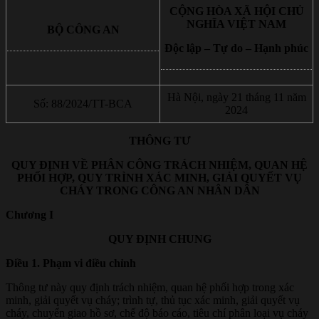
CỘNG HÒA XÃ HỘI CHỦ
NGHĨA VIỆT NAM
BỘ CÔNG AN
Độc lập – Tự do – Hạnh phúc
Hà Nội, ngày 21 tháng 11 năm
Số: 88/2024/TT-BCA
2024
THÔNG TƯ
QUY ĐỊNH VỀ PHÂN CÔNG TRÁCH NHIỆM, QUAN HỆ
PHỐI HỢP, QUY TRÌNH XÁC MINH, GIẢI QUYẾT VỤ
CHÁY TRONG CÔNG AN NHÂN DÂN
Chương I
QUY ĐỊNH CHUNG
Điều 1. Phạm vi điều chỉnh
Thông tư này quy định trách nhiệm, quan hệ phối hợp trong xác
minh, giải quyết vụ cháy; trình tự, thủ tục xác minh, giải quyết vụ
cháy, chuyển giao hồ sơ, chế độ báo cáo, tiêu chí phân loại vụ cháy