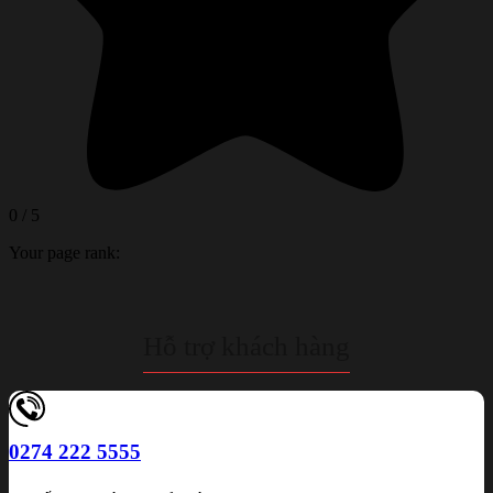
0
/
5
Your page rank:
Hỗ trợ khách hàng
0274 222 5555