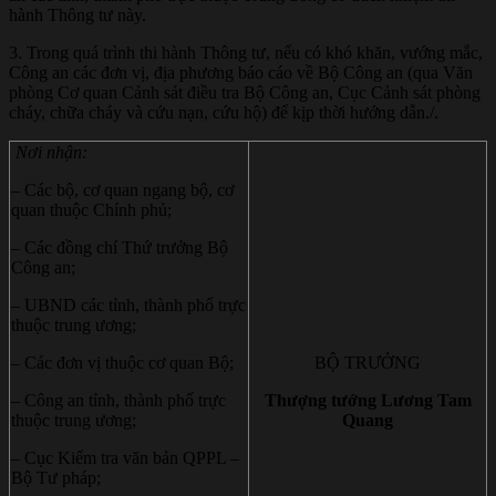
hành Thông tư này.
3. Trong quá trình thi hành Thông tư, nếu có khó khăn, vướng mắc,
Công an các đơn vị, địa phương báo cáo về Bộ Công an (qua Văn
phòng Cơ quan Cảnh sát điều tra Bộ Công an, Cục Cảnh sát phòng
cháy, chữa cháy và cứu nạn, cứu hộ) để kịp thời hướng dẫn./.
Nơi nhận:
– Các bộ, cơ quan ngang bộ, cơ
quan thuộc Chính phủ;
– Các đồng chí Thứ trưởng Bộ
Công an;
– UBND các tỉnh, thành phố trực
thuộc trung ương;
– Các đơn vị thuộc cơ quan Bộ;
BỘ TRƯỞNG
– Công an tỉnh, thành phố trực
Thượng tướng Lương Tam
thuộc trung ương;
Quang
– Cục Kiểm tra văn bản QPPL –
Bộ Tư pháp;