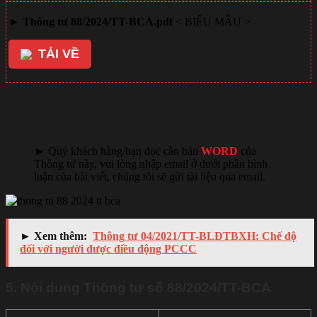
►
Thông tư 88/2024/TT-BCA.pdf
<
BIỂU MẪU
>
TẢI VỀ
liên kết tải về
► Quý khách hàng/bạn đọc cần bản
WORD
của
Thông tư này, vui lòng nhập email ở dưới phần bình
luận của bài viết, chúng tôi sẽ gửi tài liệu qua email.
► Xem thêm:
Thông tư 04/2021/TT-BLĐTBXH: Chế độ
đối với người được điều động PCCC
5. Nội dung Thông tư số 88/2024/TT-BCA