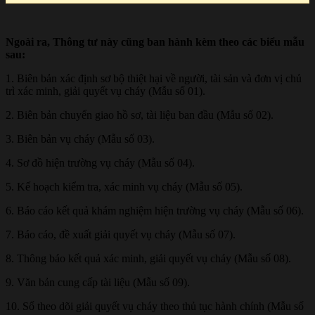
Ngoài ra, Thông tư này cũng ban hành kèm theo các biểu mẫu
sau:
1. Biên bản xác định sơ bộ thiệt hại về người, tài sản và đơn vị chủ
trì xác minh, giải quyết vụ cháy (Mẫu số 01).
2. Biên bản chuyển giao hồ sơ, tài liệu ban đầu (Mẫu số 02).
3. Biên bản vụ cháy (Mẫu số 03).
4. Sơ đồ hiện trường vụ cháy (Mẫu số 04).
5. Kế hoạch kiểm tra, xác minh vụ cháy (Mẫu số 05).
6. Báo cáo kết quả khám nghiệm hiện trường vụ cháy (Mẫu số 06).
7. Báo cáo, đề xuất giải quyết vụ cháy (Mẫu số 07).
8. Thông báo kết quả xác minh, giải quyết vụ cháy (Mẫu số 08).
9. Văn bản cung cấp tài liệu (Mẫu số 09).
10. Sổ theo dõi giải quyết vụ cháy theo thủ tục hành chính (Mẫu số