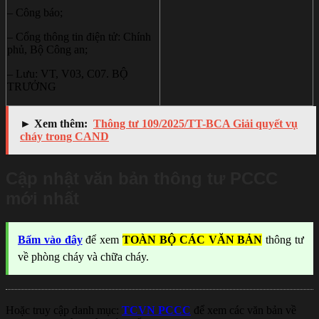
– Công báo;
– Cổng thông tin điện tử: Chính
phủ, Bộ Công an;
– Lưu: VT, V03, C07. BỘ
TRƯỞNG
► Xem thêm:
Thông tư 109/2025/TT-BCA Giải quyết vụ
cháy trong CAND
Cập nhật văn bản thông tư PCCC
mới nhất
Bấm vào đây
để xem
TOÀN BỘ CÁC VĂN BẢN
thông tư
về phòng cháy và chữa cháy.
Hoặc truy cập danh mục:
TCVN PCCC
để xem các văn bản về