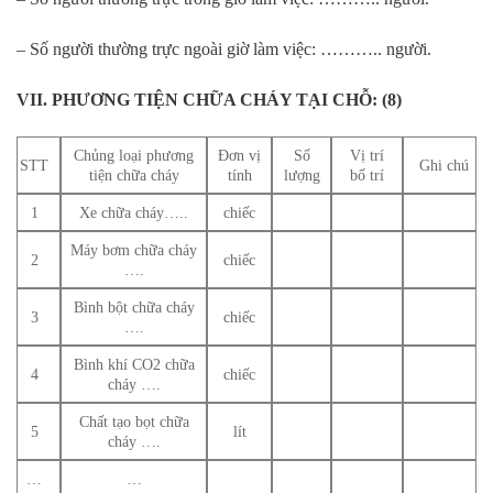
– Số người thường trực ngoài giờ làm việc: ……….. người.
VII. PHƯƠNG TIỆN CHỮA CHÁY TẠI CHỖ: (8)
Chủng loại phương
Đơn vị
Số
Vị trí
STT
Ghi chú
tiện chữa cháy
tính
lượng
bố trí
1
Xe chữa cháy…..
chiếc
Máy bơm chữa cháy
2
chiếc
….
Bình bột chữa cháy
3
chiếc
….
Bình khí CO2 chữa
4
chiếc
cháy ….
Chất tạo bọt chữa
5
lít
cháy ….
…
…