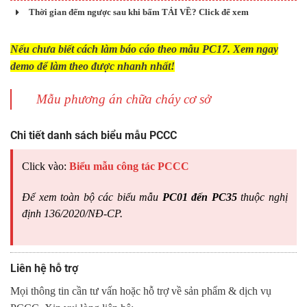
Thời gian đếm ngược sau khi bấm TẢI VỀ? Click để xem
Nếu chưa biết cách làm báo cáo theo mẫu PC17. Xem ngay
demo để làm theo được nhanh nhất!
Mẫu phương án chữa cháy cơ sở
Chi tiết danh sách biểu mẫu PCCC
Click vào:
Biểu mẫu công tác PCCC
Để xem toàn bộ các biểu mẫu
PC01 đến PC35
thuộc nghị
định 136/2020/NĐ-CP.
Liên hệ hỗ trợ
Mọi thông tin cần tư vấn hoặc hỗ trợ về sản phẩm & dịch vụ