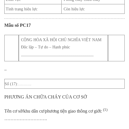
Tình trạng hiệu lực
Còn hiệu lực
Mẫu số PC
17
CỘNG HÒA XÃ HỘI CHỦ NGHĨA VIỆT NAM
Độc lập – Tự do – Hạnh phúc
____________________________________
–
Số (17):……….
PHƯƠNG ÁN CHỮA CHÁY CỦA CƠ SỞ
(1)
Tên cơ sở/khu dân cư/phương tiện giao thông cơ giới:
……………………….