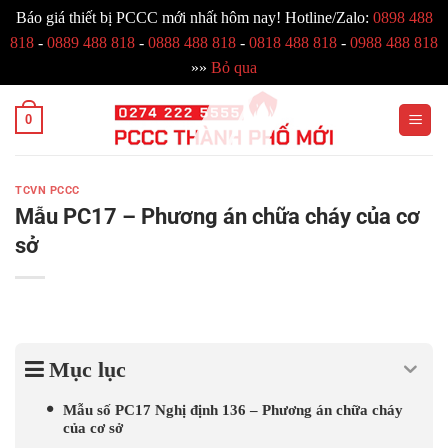
Báo giá thiết bị PCCC mới nhất hôm nay! Hotline/Zalo:
0898 488
818
-
0889 488 818
-
0888 488 818
-
0818 488 818
-
0988 488 818
»»
Bỏ qua
Bỏ
0
qua
nội
dung
TCVN PCCC
Mẫu PC17 – Phương án chữa cháy của cơ
sở
Mục lục
Mẫu số PC17 Nghị định 136 – Phương án chữa cháy
của cơ sở