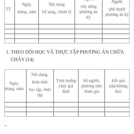
Người
Ngày,
Nội dung
xây dựng
TT
phê duyệt
tháng, năm
bổ sung, chỉnh lý
phương án
phương án ký
ký
THEO DÕI HỌC VÀ THỰC TẬP PHƯƠNG ÁN CHỮA
CHÁY (14)
Nội dung,
Tình huống
Số người,
Kết quả
hình thức
Ngày,
cháy giả
phương tiện
(đạt/không
tháng, năm
học tập, thực
định
tham gia
đạt)
tập
–