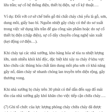
lửa trần; sự cố hệ thống điện, thiết bị điện, sự cố kỹ thuật….
Ví dụ: Đối với cơ sở chế biến gỗ thì chất cháy chủ yếu là gỗ, sơn,
dung môi, giấy bao bì. Nguồn nhiệt gây cháy có thể do sơ xuất
trong việc sử dụng lửa trần để gia công sản phẩm hoặc do sự cố
thiết bị điện (chập điện), sự cố dây chuyền công nghệ sản xuất
(kẹt động cơ điện…).
Khi cháy tại các nhà xưởng, kho hàng hóa sẽ tỏa ra nhiệt lượng
lớn, sinh nhiều khói khí độc, đặc biệt khi xảy ra cháy ở khu vực
kho chứa các thùng hóa chất làm dung môi pha sơn có khả năng
gây nổ, đám cháy sẽ nhanh chóng lan truyền trên diện rộng, gây
thương vong.
Khi nhà xưởng bị cháy trên 30 phút có thể dẫn đến sụp đổ mái
tôn của nhà xưởng gây khó khăn cho việc tiếp cận chữa cháy….
(7) Ghi tổ chức của lực lượng phòng cháy chữa cháy đã được