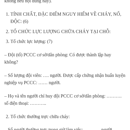
không nêu nội dung này).
TÍNH CHẤT, ĐẶC ĐIỂM NGUY HIỂM VỀ CHÁY, NỔ,
ĐỘC: (6)
TỔ CHỨC LỰC LƯỢNG CHỮA CHÁY TẠI CHỖ:
Tổ chức lực lượng: (7)
– Đội (tổ) PCCC cơ sở/dân phòng: Có được thành lập hay
không?
– Số lượng đội viên: …. người. Được cấp chứng nhận huấn luyện
nghiệp vụ PCCC: …… người.
– Họ và tên người chỉ huy đội PCCC cơ sở/dân phòng: ……….
số điện thoại: ………..
Tổ chức thường trực chữa cháy:
– Số người thường trực trong giờ làm việc: ……….. người.