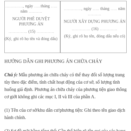
…………., ngày …..tháng …..
…………., ngày ….. tháng ….. năm
năm ……….
……….
NGƯỜI PHÊ DUYỆT
NGƯỜI XÂY DỰNG PHƯƠNG ÁN
PHƯƠNG ÁN
………….. (16) ………….
………….. (15) ………….
(Ký, ghi rõ họ tên, đóng dấu nếu có)
(Ký, ghi rõ họ tên và đóng dấu)
HƯỚNG DẪN GHI PHƯƠNG ÁN CHỮA CHÁY
Chú ý:
Mẫu phương án chữa cháy có thể thay đổi số lượng trang
tùy theo đặc điểm, tính chất hoạt động của cơ sở, số lượng tình
huống giả định. Phương án chữa cháy của phương tiện giao thông
cơ giới không ghi các mục I, II và III của phần A.
(1) Tên của cơ sở/khu dân cư/phương tiện: Ghi theo tên giao dịch
hành chính.
(2) Sơ đồ mặt bằng tổng thể: Cần thể hiện rõ tên gọi của các hạng