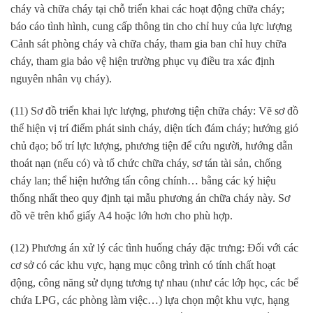
cháy và chữa cháy tại chỗ triển khai các hoạt động chữa cháy;
báo cáo tình hình, cung cấp thông tin cho chỉ huy của lực lượng
Cảnh sát phòng cháy và chữa cháy, tham gia ban chỉ huy chữa
cháy, tham gia bảo vệ hiện trường phục vụ điều tra xác định
nguyên nhân vụ cháy).
(11) Sơ đồ triển khai lực lượng, phương tiện chữa cháy: Vẽ sơ đồ
thể hiện vị trí điểm phát sinh cháy, diện tích đám cháy; hướng gió
chủ đạo; bố trí lực lượng, phương tiện để cứu người, hướng dẫn
thoát nạn (nếu có) và tổ chức chữa cháy, sơ tán tài sản, chống
cháy lan; thể hiện hướng tấn công chính… bằng các ký hiệu
thống nhất theo quy định tại mẫu phương án chữa cháy này. Sơ
đồ vẽ trên khổ giấy A4 hoặc lớn hơn cho phù hợp.
(12) Phương án xử lý các tình huống cháy đặc trưng: Đối với các
cơ sở có các khu vực, hạng mục công trình có tính chất hoạt
động, công năng sử dụng tương tự nhau (như các lớp học, các bể
chứa LPG, các phòng làm việc…) lựa chọn một khu vực, hạng