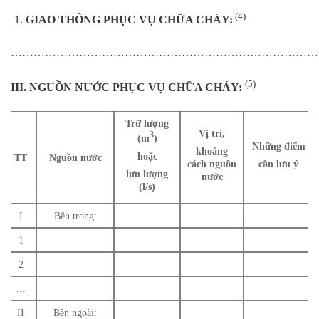
(4)
GIAO THÔNG PHỤC VỤ CHỮA CHÁY:
…………………………………………………………………………
(5)
III. NGUỒN NƯỚC PHỤC VỤ CHỮA CHÁY:
Trữ lượng
Vị trí,
3
(m
)
Những điểm
khoảng
hoặc
TT
Nguồn nước
cách nguồn
cần lưu ý
lưu lượng
nước
(l/s)
I
Bên trong:
1
2
…
II
Bên ngoài: