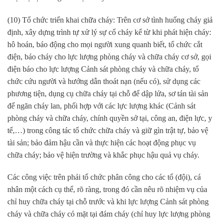
(10) Tổ chức triển khai chữa cháy: Trên cơ sở tình huống cháy giả
định, xây dựng trình tự xử lý sự cố cháy kể từ khi phát hiện cháy:
hô hoán, báo động cho mọi người xung quanh biết, tổ chức cắt
điện, báo cháy cho lực lượng phòng cháy và chữa cháy cơ sở, gọi
điện báo cho lực lượng Cảnh sát phòng cháy và chữa cháy, tổ
chức cứu người và hướng dẫn thoát nạn (nếu có), sử dụng các
phương tiện, dụng cụ chữa cháy tại chỗ để dập lửa, sơ tán tài sản
để ngăn cháy lan, phối hợp với các lực lượng khác (Cảnh sát
phòng cháy và chữa cháy, chính quyền sở tại, công an, điện lực, y
tế,…) trong công tác tổ chức chữa cháy và giữ gìn trật tự, bảo vệ
tài sản; bảo đảm hậu cần và thực hiện các hoạt động phục vụ
chữa cháy; bảo vệ hiện trường và khắc phục hậu quả vụ cháy.
Các công việc trên phải tổ chức phân công cho các tổ (đội), cá
nhân một cách cụ thể, rõ ràng, trong đó cần nêu rõ nhiệm vụ của
chỉ huy chữa cháy tại chỗ trước và khi lực lượng Cảnh sát phòng
cháy và chữa cháy có mặt tại đám cháy (chỉ huy lực lượng phòng