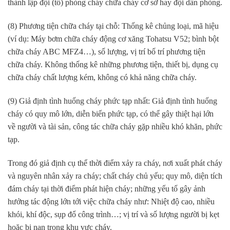
thành lập đội (tổ) phòng cháy chữa cháy cơ sở hay đội dân phòng.
(8) Phương tiện chữa cháy tại chỗ: Thống kê chủng loại, mã hiệu
(ví dụ: Máy bơm chữa cháy động cơ xăng Tohatsu V52; bình bột
chữa cháy ABC MFZ4…), số lượng, vị trí bố trí phương tiện
chữa cháy. Không thống kê những phương tiện, thiết bị, dụng cụ
chữa cháy chất lượng kém, không có khả năng chữa cháy.
(9) Giả định tình huống cháy phức tạp nhất: Giả định tình huống
cháy có quy mô lớn, diễn biến phức tạp, có thể gây thiệt hại lớn
về người và tài sản, công tác chữa cháy gặp nhiều khó khăn, phức
tạp.
Trong đó giả định cụ thể thời điểm xảy ra cháy, nơi xuất phát cháy
và nguyên nhân xảy ra cháy; chất cháy chủ yếu; quy mô, diện tích
đám cháy tại thời điểm phát hiện cháy; những yếu tố gây ảnh
hưởng tác động lớn tới việc chữa cháy như: Nhiệt độ cao, nhiều
khói, khí độc, sụp đổ công trình…; vị trí và số lượng người bị kẹt
hoặc bị nạn trong khu vực cháy.