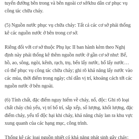
tuyến đường bên trong và bên ngoài cơ sở/khu dân cư phục vụ
công tác chữa cháy.
(5) Nguồn nước phục vụ chữa cháy: Tất cả các cơ sở phải thống
kê các nguồn nước ở bên trong cơ sở.
Riêng đối với cơ sở thuộc Phụ lục II ban hành kèm theo Nghị
định này phải thống kê thêm nguồn nước ở gần cơ sở như: Bể,
hồ, ao, sông, ngòi, kênh, rạch, trụ, bến lấy nước, hố lấy nước…
có thể phục vụ công tác chữa cháy; ghi rõ khả năng lấy nước vào
các mùa, thời điểm trong ngày; chỉ dẫn vị trí, khoảng cách tới các
nguồn nước ở bên ngoài.
(6) Tính chất, đặc điểm nguy hiểm về cháy, nổ, độc: Ghi rõ loại
chất cháy chủ yếu, vị trí bố trí, sắp xếp, số lượng, khối lượng, đặc
điểm cháy, yếu tố độc hại khi cháy, khả năng cháy lan ra khu vực
xung quanh của các hạng mục, công trình.
Thống kê các loại nguồn nhiệt có khả năng phát sinh gây cháy: