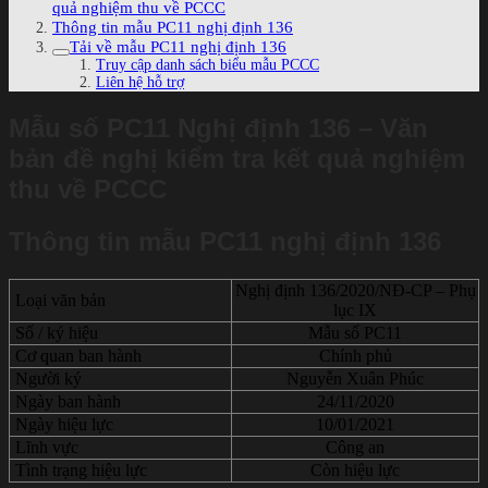
quả nghiệm thu về PCCC
Thông tin mẫu PC11 nghị định 136
Tải về mẫu PC11 nghị định 136
Truy cập danh sách biểu mẫu PCCC
Liên hệ hỗ trợ
Mẫu số PC11 Nghị định 136 – Văn
bản đề nghị kiểm tra kết quả nghiệm
thu về PCCC
Thông tin mẫu PC11 nghị định 136
Nghị định 136/2020/NĐ-CP – Phụ
Loại văn bản
lục IX
Số / ký hiệu
Mẫu số PC11
Cơ quan ban hành
Chính phủ
Người ký
Nguyễn Xuân Phúc
Ngày ban hành
24/11/2020
Ngày hiệu lực
10/01/2021
Lĩnh vực
Công an
Tình trạng hiệu lực
Còn hiệu lực