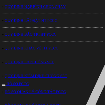
»
QUY ĐỊNH NẠP BÌNH CHỮA CHÁY
»
QUY ĐỊNH LẮP ĐẶT HT PCCC
»
QUY ĐỊNH BẢO TRÌ HT PCCC
»
QUY ĐỊNH KHÁC VỀ HT PCCC
»
QUY ĐỊNH LẮP CHỐNG SÉT
»
QUY ĐỊNH KIỂM ĐỊNH CHỐNG SÉT
HỒ SƠ PCCC
»
HỒ SƠ QUẢN LÝ CÔNG TÁC PCCC