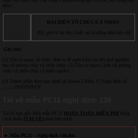
trên./.
ĐẠI DIỆN TỔ CHỨC/CÁ NHÂN
(Ký, ghi rõ họ tên, chức vụ và đóng dấu nếu có)
Ghi chú:
(1) Tên cơ quan, tổ chức, đơn vị đề nghị kiểm tra kết quả nghiệm
thu về phòng cháy và chữa cháy; (2) Tên cơ quan Cảnh sát phòng
cháy và chữa cháy có thẩm quyền;
(3) Thành phần theo quy định tại khoản 2 Điều 15 Nghị định số
……./2020/NĐ-CP.
Tải về mẫu PC11 nghị định 136
Tải về bản gốc biểu mẫu PC11
HOÀN TOÀN MIỄN PHÍ
bằng
cách nhấn
[
TẢI VỀ]
phía bên dưới.
►
Mẫu PC11 – Nghị định 136.doc