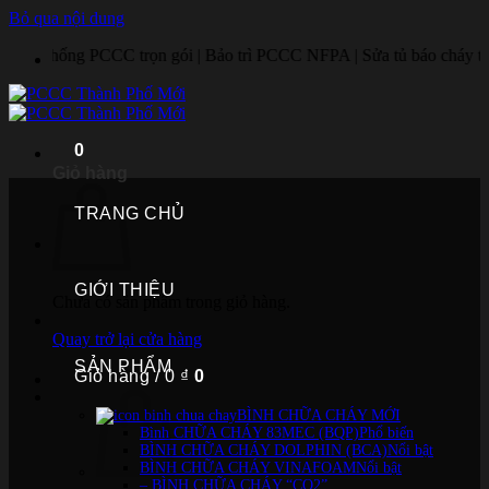
Bỏ qua nội dung
 PCCC trọn gói | Bảo trì PCCC NFPA | Sửa tủ báo cháy trung tâm | Lắp 
0
Giỏ hàng
TRANG CHỦ
GIỚI THIỆU
Chưa có sản phẩm trong giỏ hàng.
Quay trở lại cửa hàng
SẢN PHẨM
Giỏ hàng /
0
₫
0
BÌNH CHỮA CHÁY MỚI
Bình CHỮA CHÁY 83MEC (BQP)
BÌNH CHỮA CHÁY DOLPHIN (BCA)
BÌNH CHỮA CHÁY VINAFOAM
– BÌNH CHỮA CHÁY “CO2”