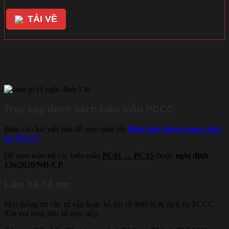
TẢI VỀ
liên kết tải về
Truy cập danh sách biểu mẫu PCCC
Bấm vào bài viết này để xem toàn bộ:
Biểu mẫu dùng trong công
tác PCCC
Để xem toàn bộ các biểu mẫu
PC01 → PC35
thuộc
nghị định
136/2020/NĐ-CP
.
Liên hệ hỗ trợ
Mọi thông tin cần tư vấn hoặc hỗ trợ về thiết bị & dịch vụ PCCC.
Xin vui lòng liên hệ trực tiếp: