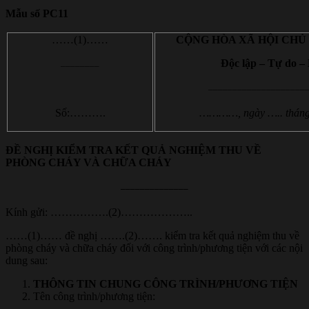
Mẫu số PC
11
……(1)……
CỘNG HÒA XÃ HỘI CHỦ
________
Độc lập – Tự do –
____________________
Số:……….
…………, ngày ….. thán
ĐỀ NGHỊ
KIỂM TRA KẾT QUẢ NGHIỆM THU VỀ
PHÒNG CHÁY VÀ CHỮA CHÁY
______________
Kính gửi: …………….(2)………………..
……(1)…… đề nghị …….(2)……. kiểm tra kết quả nghiệm thu về
phòng cháy và chữa cháy đối với công trình/phương tiện với các nội
dung sau:
THÔNG TIN CHUNG CÔNG TRÌNH/PHƯƠNG TIỆN
Tên công trình/phương tiện:
……………………………………………….