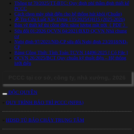
Thông tư 70/2025/TT-BTC: Quy định phí thẩm định thiết kế
PCCC
Cách chọn máy phát điện cho hệ thống hút khói (Chuẩn)
🔎 Tra Cứu Luật Xây Dựng 135/2025/QH15 (2025-2026)
Bản vẽ thiết kế thi công điện năng lượng mặt trời《 PDF 》
Sửa đổi 01:2026 QCVN 04:2021/BXD QCVN Nhà chung
cư
Nghị định 97/2021/NĐ-CP sửa đổi Nghị định 23/2018/NĐ-
CP
Bảng Công Thức Tính Toán TCVN 14496:2025 [ Có File ]
QCVN 26:2025/BCT Quy chuẩn kỹ thuật điện – Hệ thống
lưới điện
PCCC tại cơ sở, công ty, nhà xưởng,. 2026
ĐỘC QUYỀN
»
QUY TRÌNH BẢO TRÌ PCCC (NFPA)
»
HDSD TỦ BÁO CHÁY TRUNG TÂM