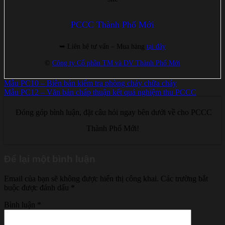
PCCC Thành Phố Mới
➥ Liên hệ tư vấn – Mua hàng
tại đây
©
Công ty Cổ phần TM và DV Thành Phố Mới
Mẫu PC10 – Biên bản kiểm tra phòng cháy chữa cháy
Mẫu PC12 – Văn bản chấp thuận kết quả nghiệm thu PCCC
Đóng góp bình luận, đặt câu hỏi ngay bên dưới về cho PCCC
Thành Phố Mới!
Để lại một bình luận
Email của bạn sẽ không được hiển thị công khai.
Các trường bắt
buộc được đánh dấu
*
Bình luận
*