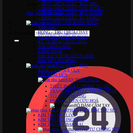
– BÌNH CHỮA CHÁY “BỘT ABC”
Chưa có sản phẩm trong giỏ hàng.
– BÌNH CHỮA CHÁY “GỐC NƯỚC”
Quay trở lại cửa hàng
– BÌNH CHỮA CHÁY “BỌT FOAM”
– BÌNH CHỮA CHÁY “TỰ ĐỘNG”
VAN – VÒI & PHỤ KIỆN
VAN GÓC
HỌNG – TRỤ CHỮA CHÁY
Tìm kiếm:
TỦ ĐỰNG THIẾT BỊ PCCC
KỆ TỦ BÌNH CHỮA CHÁY
VÒI CHỮA CHÁY
LĂNG PHUN
PHỤ KIỆN BÌNH CHỮA CHÁY
BẢO HỘ LAO ĐỘNG
BẢNG HIỆU – ĐÈN
BẢNG CẤM, NỘI QUY
CÁC LOẠI ĐÈN
SẢN PHẨM KHÁC
THIẾT BỊ PCCC THÔNG TƯ 150
TRANG PHỤC PCCC THÔNG TƯ 48
TÚI CỨU THƯƠNG
PHƯƠNG TIỆN CỨU HOẢ
BỘ ĐÀM CẦM TAY
PHÂN PHỐI KIM THU SÉT
KIM THU SÉT LIVA
KIM THU SÉT INGESCO
KIM THU SÉT BAKIRAL
VẬT TƯ CHỐNG SÉT