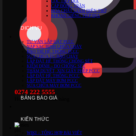
CỌC TIẾP ĐỊA
CÁP ĐỒNG TRẦN
HÓA CHẤT GIẢM ĐIỆN TRỞ
KHOAN GIẾNG TIẾP ĐỊA
DỊCH VỤ
TƯ VẤN LẮP ĐẶT PCCC
NẠP SẠC BÌNH CHỮA CHÁY
BẢO TRÌ HỆ THỐNG PCCC
SỬA CHỮA TỦ BÁO CHÁY
LẮP ĐẶT HỆ THỐNG CHỐNG SÉT
KIỂM ĐỊNH – ĐO CHỐNG SÉT
THẨM DUYỆT, XIN GIẤY PHÉP PCCC
LẮP ĐẶT HỆ THỐNG PCCC
LẮP ĐẶT MÁY BƠM PCCC
SỬA CHỮA MÁY BƠM PCCC
0274 222 5555
BẢNG BÁO GIÁ
Hotline tư vấn mua hàng
KIẾN THỨC
WIKI – TỔNG HỢP BÀI VIẾT