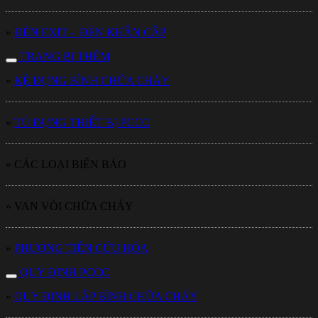
»
ĐÈN EXIT - ĐÈN KHẨN CẤP
TRANG BỊ THÊM
»
KỆ ĐỰNG BÌNH CHỮA CHÁY
»
TỦ ĐỰNG THIẾT BỊ PCCC
» CÁC LOẠI BIỂN BÁO
» VAN VÒI CHỮA CHÁY
»
PHƯƠNG TIỆN CỨU HỎA
QUY ĐỊNH PCCC
»
QUY ĐỊNH LẮP BÌNH CHỮA CHÁY