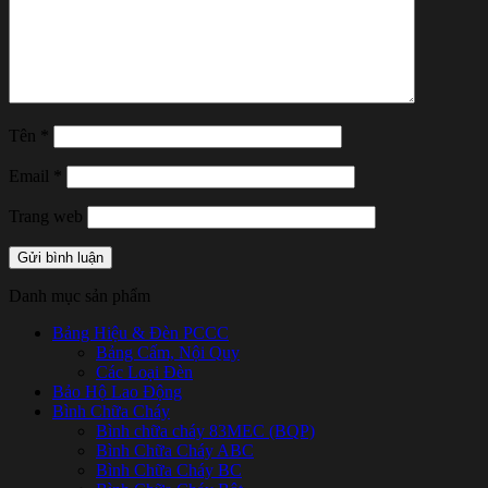
Tên
*
Email
*
Trang web
Danh mục sản phẩm
Bảng Hiệu & Đèn PCCC
Bảng Cấm, Nội Quy
Các Loại Đèn
Bảo Hộ Lao Động
Bình Chữa Cháy
Bình chữa cháy 83MEC (BQP)
Bình Chữa Cháy ABC
Bình Chữa Cháy BC