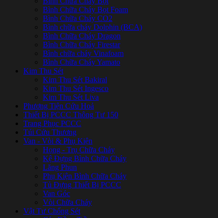
Bình Chữa Cháy Bột
Bình Chữa Cháy Bọt Foam
Bình Chữa Cháy CO2
Bình chữa cháy Dolphin (BCA)
Bình Chữa Cháy Dragon
Bình Chữa Cháy Firestar
Bình chữa cháy Vinafoam
Bình Chữa Cháy Yamato
Kim Thu Sét
Kim Thu Sét Bakiral
Kim Thu Sét Ingesco
Kim Thu Sét Liva
Phương Tiện Cứu Hoả
Thiết Bị PCCC Thông Tư 150
Trang Phục PCCC
Túi Cứu Thương
Van - Vòi & Phụ Kiện
Họng - Trụ Chữa Cháy
Kệ Đựng Bình Chữa Cháy
Lăng Phun
Phụ Kiện Bình Chữa Cháy
Tủ Đựng Thiết Bị PCCC
Van Góc
Vòi Chữa Cháy
Vật Tư Chống Sét