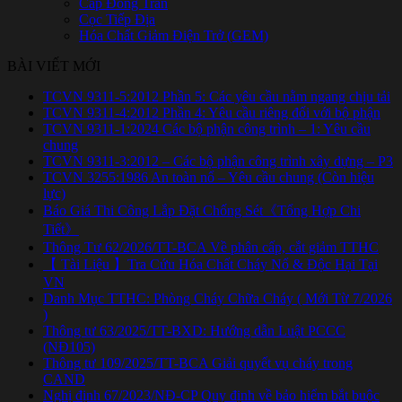
Cáp Đồng Trần
Cọc Tiếp Địa
Hóa Chất Giảm Điện Trở (GEM)
BÀI VIẾT MỚI
TCVN 9311-5:2012 Phần 5: Các yêu cầu nằm ngang chịu tải
TCVN 9311-4:2012 Phần 4: Yêu cầu riêng đối với bộ phận
TCVN 9311-1:2024 Các bộ phận công trình – 1: Yêu cầu
chung
TCVN 9311-3:2012 – Các bộ phận công trình xây dựng – P3
TCVN 3255:1986 An toàn nổ – Yêu cầu chung (Còn hiệu
lực)
Báo Giá Thi Công Lắp Đặt Chống Sét《Tổng Hợp Chi
Tiết》
Thông Tư 62/2026/TT-BCA Về phân cấp, cắt giảm TTHC
【 Tài Liệu 】Tra Cứu Hóa Chất Cháy Nổ & Độc Hại Tại
VN
Danh Mục TTHC: Phòng Cháy Chữa Cháy ( Mới Từ 7/2026
)
Thông tư 63/2025/TT-BXD: Hướng dẫn Luật PCCC
(NĐ105)
Thông tư 109/2025/TT-BCA Giải quyết vụ cháy trong
CAND
Nghị định 67/2023/NĐ-CP Quy định về bảo hiểm bắt buộc