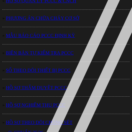
»
HỒ SƠ QUẢN LÝ PCCC & CNCH
»
PHƯƠNG ÁN CHỮA CHÁY CƠ SỞ
»
MẪU BÁO CÁO PCCC ĐỊNH KỲ
»
BIÊN BẢN TỰ KIỂM TRA PCCC
»
SỔ THEO DÕI THIẾT BỊ PCCC
»
HỒ SƠ THẨM DUYỆT PCCC
»
HỒ SƠ NGHIỆM THU PCCC
»
HỒ SƠ THEO DÕI CHỐNG SÉT