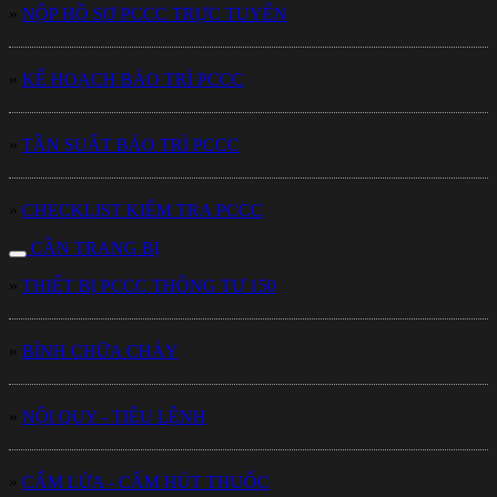
»
NỘP HỒ SƠ PCCC TRỰC TUYẾN
»
KẾ HOẠCH BẢO TRÌ PCCC
»
TẦN SUẤT BẢO TRÌ PCCC
»
CHECKLIST KIỂM TRA PCCC
CẦN TRANG BỊ
»
THIẾT BỊ PCCC THÔNG TƯ 150
»
BÌNH CHỮA CHÁY
»
NỘI QUY - TIÊU LỆNH
»
CẤM LỬA - CẤM HÚT THUỐC