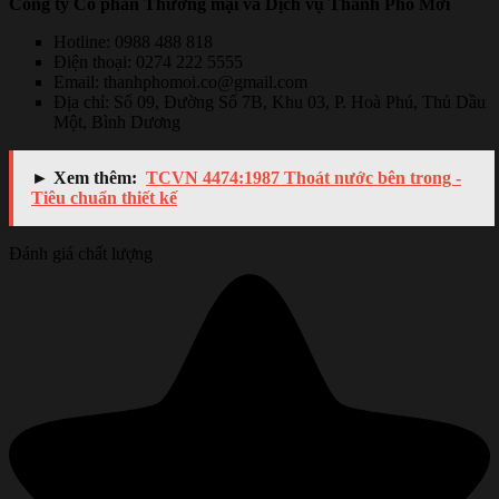
Công ty Cổ phần Thương mại và Dịch vụ Thành Phố Mới
Hotline: 0988 488 818
Điện thoại: 0274 222 5555
Email: thanhphomoi.co@gmail.com
Địa chỉ: Số 09, Đường Số 7B, Khu 03, P. Hoà Phú, Thủ Dầu
Một, Bình Dương
► Xem thêm:
TCVN 4474:1987 Thoát nước bên trong -
Tiêu chuẩn thiết kế
Đánh giá chất lượng