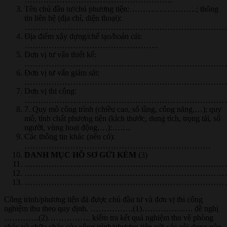
Tên chủ đầu tư/chủ phương tiện:…………………….; thông
tin liên hệ (địa chỉ, điện thoại):
……………………………………………………………………
Địa điểm xây dựng/chế tạo/hoán cải:
…………………………………………..
Đơn vị tư vấn thiết kế:
………………………………………………………………….
Đơn vị tư vấn giám sát:
…………………………………………………………………
Đơn vị thi công:
…………………………………………………………………
7. Quy mô công trình (chiều cao, số tầng, công năng,…); quy
mô, tính chất phương tiện (kích thước, dung tích, trọng tải, số
người, vùng hoạt động,…):…….
Các thông tin khác (nếu có):
……………………………………………………………
DANH MỤC HỒ SƠ GỬI KÈM
(3)
…………………………………………………………………
…………………………………………………………………
…………………………………………………………………
Công trình/phương tiện đã được chủ đầu tư và đơn vị thi công
nghiệm thu theo quy định. …………….(1)………………. đề nghị
………….(2)……………. kiểm tra kết quả nghiệm thu về phòng
cháy và chữa cháy của công trình/phương tiện với các nội dung nêu