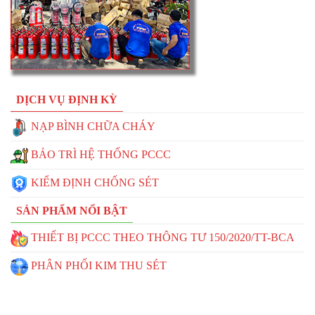
DỊCH VỤ ĐỊNH KỲ
NẠP BÌNH CHỮA CHÁY
BẢO TRÌ HỆ THỐNG PCCC
KIỂM ĐỊNH CHỐNG SÉT
SẢN PHẨM NỔI BẬT
THIẾT BỊ PCCC THEO THÔNG TƯ 150/2020/TT-BCA
PHÂN PHỐI KIM THU SÉT