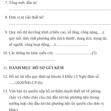
Tổng mức đầu tư:
……………………………………………………………………
Đơn vị tư vấn thiết kế:
…………………………………………………………………
Quy mô dự án/công trình (chiều cao, số tầng, công năng,…);
quy mô, tính chất phương tiện (kích thước, dung tích, trọng tải,
số người, vùng hoạt động,…):……………………
Các thông tin khác (nếu có): ………………………..(5)
……………………………..
DANH MỤC HỒ SƠ GỬI KÈM
Hồ sơ, tài liệu quy định tại khoản 4 Điều 13 Nghị định số
…../2020/NĐ-CP (6).
Văn bản ủy quyền nộp hồ sơ thẩm duyệt thiết kế về phòng
cháy và chữa cháy của chủ đầu tư/chủ phương tiện (trong
trường hợp chủ đầu tư/chủ phương tiện ủy quyền cho đơn vị
khác).