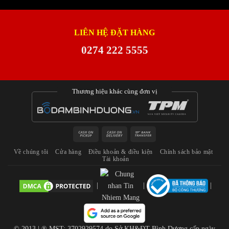
LIÊN HỆ ĐẶT HÀNG
0274 222 5555
Thương hiệu khác cùng đơn vị
Cash
Cash
Bank
on
On
Transfer
Về chúng tôi
Cửa hàng
Điều khoản & điều kiện
Chính sách bảo mật
Pickup
Delivery
Tài khoản
|
|
|
© 2013 | ® MST: 3702929574 do Sở KH&ĐT Bình Dương cấp ngày