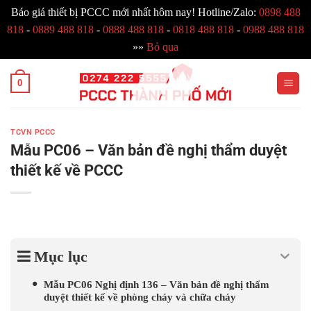
Báo giá thiết bị PCCC mới nhất hôm nay! Hotline/Zalo:
0898 488
818
-
0889 488 818
-
0888 488 818
-
0818 488 818
-
0988 488 818
»»
Bỏ qua
Bỏ
0
qua
nội
dung
TCVN PCCC
Mẫu PC06 – Văn bản đề nghị thẩm duyệt
thiết kế về PCCC
Mục lục
Mẫu PC06 Nghị định 136 – Văn bản đề nghị thẩm
duyệt thiết kế về phòng cháy và chữa cháy