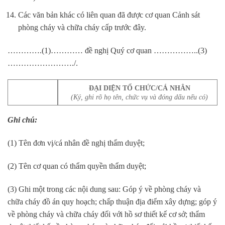
Các văn bản khác có liên quan đã được cơ quan Cảnh sát
phòng cháy và chữa cháy cấp trước đây.
………….(1)………… đề nghị Quý cơ quan ……………..(3)
……………………./.
ĐẠI DIỆN TỔ CHỨC/CÁ NHÂN
(Ký, ghi rõ họ tên, chức vụ và đóng dấu nếu có)
Ghi chú:
(1) Tên đơn vị/cá nhân đề nghị thẩm duyệt;
(2) Tên cơ quan có thẩm quyền thẩm duyệt;
(3) Ghi một trong các nội dung sau: Góp ý về phòng cháy và
chữa cháy đồ án quy hoạch; chấp thuận địa điểm xây dựng; góp ý
về phòng cháy và chữa cháy đối với hồ sơ thiết kế cơ sở; thẩm