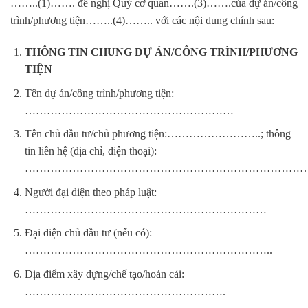
……..(1)……. đề nghị Quý cơ quan…….(3)…….của dự án/công
trình/phương tiện……..(4)…….. với các nội dung chính sau:
THÔNG TIN CHUNG DỰ ÁN/CÔNG TRÌNH/PHƯƠNG
TIỆN
Tên dự án/công trình/phương tiện:
…………………………………………………
Tên chủ đầu tư/chủ phương tiện:……………………..; thông
tin liên hệ (địa chỉ, điện thoại):
……………………………………………………………………
Người đại diện theo pháp luật:
…………………………………………………………
Đại diện chủ đầu tư (nếu có):
…………………………………………………………..
Địa điểm xây dựng/chế tạo/hoán cải:
……………………………………………….