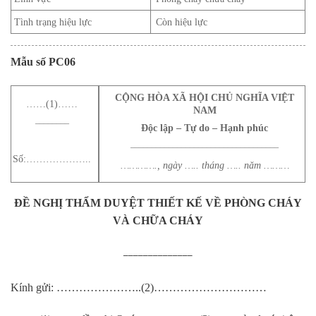
Tình trạng hiệu lực
Còn hiệu lực
Mẫu số PC
06
CỘNG HÒA XÃ HỘI CHỦ NGHĨA VIỆT
……(1)……
NAM
________
Độc lập – Tự do – Hạnh phúc
___________________________________
Số:………………..
…………., ngày ….. tháng ….. năm ………
ĐỀ NGHỊ
THẨM DUYỆT THIẾT KẾ VỀ PHÒNG CHÁY
VÀ CHỮA CHÁY
______________
Kính gửi: …………………..(2)…………………………