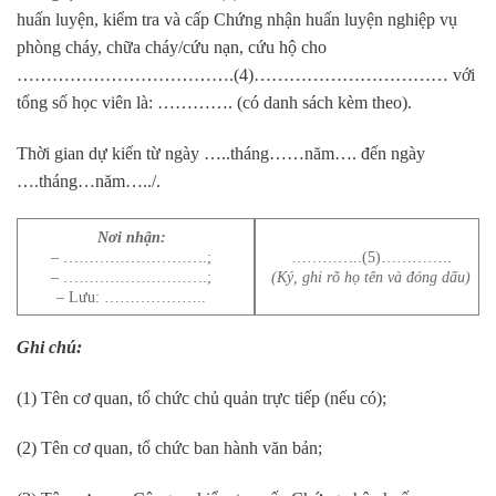
huấn luyện, kiểm tra và cấp Chứng nhận huấn luyện nghiệp vụ
phòng cháy, chữa cháy/cứu nạn, cứu hộ cho
……………………………….(4)…………………………… với
tổng số học viên là: …………. (có danh sách kèm theo).
Thời gian dự kiến từ ngày …..tháng……năm…. đến ngày
….tháng…năm…../.
Nơi nhận:
– ……………………….;
…………..(5)…………..
– ……………………….;
(Ký, ghi rõ họ tên và đóng dấu)
– Lưu: ………………..
Ghi chú:
(1) Tên cơ quan, tổ chức chủ quản trực tiếp (nếu có);
(2) Tên cơ quan, tổ chức ban hành văn bản;