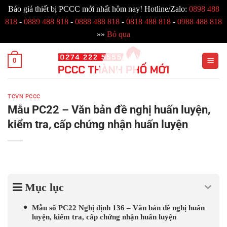
Báo giá thiết bị PCCC mới nhất hôm nay! Hotline/Zalo:
0898 488
818
-
0889 488 818
-
0888 488 818
-
0818 488 818
-
0988 488 818
»»
Bỏ qua
Bỏ
0
qua
nội
dung
TCVN PCCC
Mẫu PC22 – Văn bản đề nghị huấn luyện,
kiểm tra, cấp chứng nhận huấn luyện
Mục lục
Mẫu số PC22 Nghị định 136 – Văn bản đề nghị huấn
luyện, kiểm tra, cấp chứng nhận huấn luyện