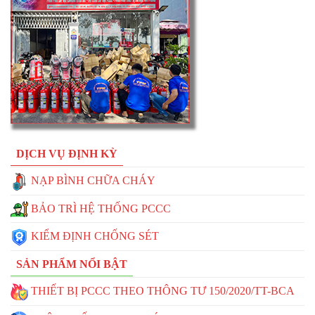
DỊCH VỤ ĐỊNH KỲ
NẠP BÌNH CHỮA CHÁY
BẢO TRÌ HỆ THỐNG PCCC
KIỂM ĐỊNH CHỐNG SÉT
SẢN PHẨM NỔI BẬT
THIẾT BỊ PCCC THEO THÔNG TƯ 150/2020/TT-BCA