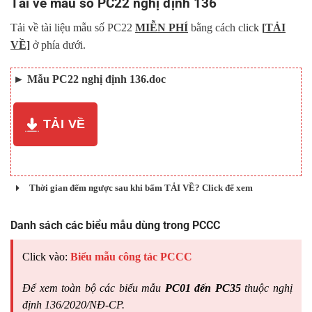
Tải về mẫu số PC22 nghị định 136
Tải về tài liệu mẫu số PC22
MIỄN PHÍ
bằng cách click
[
TẢI
VỀ]
ở phía dưới.
►
Mẫu PC22 nghị định 136.doc
TẢI VỀ
Thời gian đếm ngược sau khi bấm TẢI VỀ? Click để xem
Danh sách các biểu mẫu dùng trong PCCC
Click vào:
Biểu mẫu công tác PCCC
Để xem toàn bộ các biểu mẫu
PC01 đến PC35
thuộc nghị
định 136/2020/NĐ-CP.