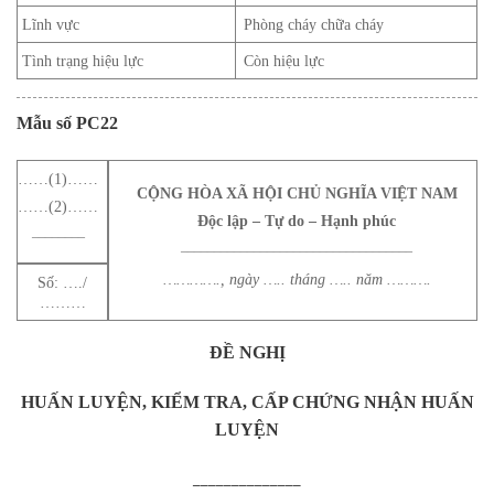
Lĩnh vực
Phòng cháy chữa cháy
Tình trạng hiệu lực
Còn hiệu lực
Mẫu số PC
22
……(1)……
CỘNG HÒA XÃ HỘI CHỦ NGHĨA VIỆT NAM
……(2)……
Độc lập – Tự do – Hạnh phúc
________
___________________________________
…………., ngày ….. tháng ….. năm ……….
Số: …./
………
ĐỀ NGHỊ
HUẤN LUYỆN, KIỂM TRA, CẤP CHỨNG NHẬN HUẤN
LUYỆN
______________