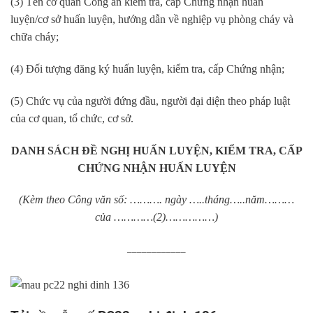
(3) Tên cơ quan Công an kiểm tra, cấp Chứng nhận huấn
luyện/cơ sở huấn luyện, hướng dẫn về nghiệp vụ phòng cháy và
chữa cháy;
(4) Đối tượng đăng ký huấn luyện, kiểm tra, cấp Chứng nhận;
(5) Chức vụ của người đứng đầu, người đại diện theo pháp luật
của cơ quan, tổ chức, cơ sở.
DANH SÁCH ĐỀ NGHỊ HUẤN LUYỆN, KIỂM TRA, CẤP
CHỨNG NHẬN HUẤN LUYỆN
(Kèm theo Công văn số: ………. ngày …..tháng…..năm………
của …………(2)……………)
____________