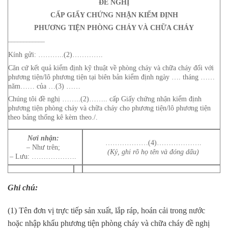
ĐỀ NGHỊ
CẤP GIẤY CHỨNG NHẬN KIỂM ĐỊNH
PHƯƠNG TIỆN PHÒNG CHÁY VÀ CHỮA CHÁY
____________
Kính gửi: ………..(2)………….
Căn cứ kết quả kiểm định kỹ thuật về phòng cháy và chữa cháy đối với
phương tiện/lô phương tiện tại biên bản kiểm định ngày …. tháng ……
năm…… của …(3) ……
Chúng tôi đề nghị ……..(2)…….. cấp Giấy chứng nhận kiểm định
phương tiện phòng cháy và chữa cháy cho phương tiện/lô phương tiện
theo bảng thống kê kèm theo./.
Nơi nhận:
………………(4)……………….
– Như trên;
(Ký, ghi rõ họ tên và đóng dấu)
– Lưu: ……………….
Ghi chú:
(1) Tên đơn vị trực tiếp sản xuất, lắp ráp, hoán cải trong nước
hoặc nhập khẩu phương tiện phòng cháy và chữa cháy đề nghị