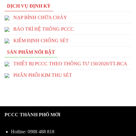
DỊCH VỤ ĐỊNH KỲ
NẠP BÌNH CHỮA CHÁY
BẢO TRÌ HỆ THỐNG PCCC
KIỂM ĐỊNH CHỐNG SÉT
SẢN PHẨM NỔI BẬT
THIẾT BỊ PCCC THEO THÔNG TƯ 150/2020/TT-BCA
PHÂN PHỐI KIM THU SÉT
PCCC THÀNH PHỐ MỚI
Hotline:
0988 488 818