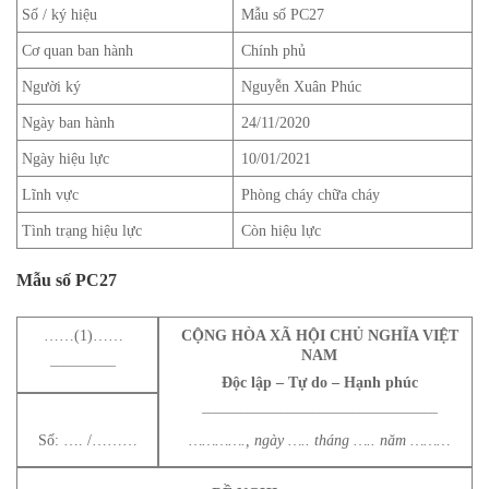
Số / ký hiệu
Mẫu số PC27
Cơ quan ban hành
Chính phủ
Người ký
Nguyễn Xuân Phúc
Ngày ban hành
24/11/2020
Ngày hiệu lực
10/01/2021
Lĩnh vực
Phòng cháy chữa cháy
Tình trạng hiệu lực
Còn hiệu lực
Mẫu số PC27
……(1)……
CỘNG HÒA XÃ HỘI CHỦ NGHĨA VIỆT
NAM
__________
Độc lập – Tự do – Hạnh phúc
____________________________________
Số: …. /………
…………., ngày ….. tháng ….. năm ………