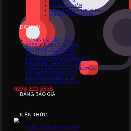
CỌC TIẾP ĐỊA
CÁP ĐỒNG TRẦN
HÓA CHẤT GIẢM ĐIỆN TRỞ
KHOAN GIẾNG TIẾP ĐỊA
DỊCH VỤ
TƯ VẤN LẮP ĐẶT PCCC
NẠP SẠC BÌNH CHỮA CHÁY
BẢO TRÌ HỆ THỐNG PCCC
SỬA CHỮA TỦ BÁO CHÁY
LẮP ĐẶT HỆ THỐNG CHỐNG SÉT
KIỂM ĐỊNH – ĐO CHỐNG SÉT
THẨM DUYỆT, XIN GIẤY PHÉP PCCC
LẮP ĐẶT HỆ THỐNG PCCC
LẮP ĐẶT MÁY BƠM PCCC
SỬA CHỮA MÁY BƠM PCCC
0274 222 5555
BẢNG BÁO GIÁ
Hotline tư vấn mua hàng
KIẾN THỨC
WIKI – TỔNG HỢP BÀI VIẾT