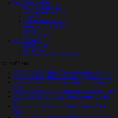
Van - Vòi & Phụ Kiện
Họng - Trụ Chữa Cháy
Kệ Đựng Bình Chữa Cháy
Lăng Phun
Phụ Kiện Bình Chữa Cháy
Tủ Đựng Thiết Bị PCCC
Van Góc
Vòi Chữa Cháy
Vật Tư Chống Sét
Cáp Đồng Trần
Cọc Tiếp Địa
Hóa Chất Giảm Điện Trở (GEM)
BÀI VIẾT MỚI
TCVN 9311-5:2012 Phần 5: Các yêu cầu nằm ngang chịu tải
TCVN 9311-4:2012 Phần 4: Yêu cầu riêng đối với bộ phận
TCVN 9311-1:2024 Các bộ phận công trình – 1: Yêu cầu
chung
TCVN 9311-3:2012 – Các bộ phận công trình xây dựng – P3
TCVN 3255:1986 An toàn nổ – Yêu cầu chung (Còn hiệu
lực)
Báo Giá Thi Công Lắp Đặt Chống Sét《Tổng Hợp Chi
Tiết》
Thông Tư 62/2026/TT-BCA Về phân cấp, cắt giảm TTHC