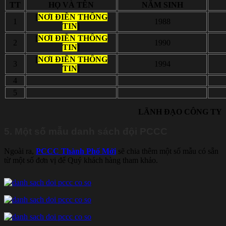
TT
HỌ VÀ TÊN
NĂM SINH
[
NƠI ĐIỀN THÔNG
1
1988
TIN
]
[
NƠI ĐIỀN THÔNG
2
1990
TIN
]
[
NƠI ĐIỀN THÔNG
3
1994
TIN
]
4
5
LÃNH ĐẠO CÔNG TY
5. Một số mẫu danh sách đội PCCC
Ngoài ra,
PCCC Thành Phố Mới
sẽ chia thêm một số mẫu có sẵn
từ một số đơn vị để Quý khách hàng tham khảo.