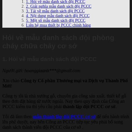
1. Hỏi về mẫu danh sách đội PCCC
2. Giải nghĩa mẫu danh sách đội PCCC
3. Tải về mẫu danh sách đội PCCC
4. Nội dung mẫu danh sách đội PCCC
5. Một số mẫu danh sách đội PCCC
Liên hệ mua thiết bị PCCC chính hãng
Hỏi về mẫu danh sách đội phòng
cháy chữa cháy cơ sở
1. Hỏi về mẫu danh sách đội PCCC
Người gửi: hoanggiaanh***@gmail.com
Xin chào
Công ty Cổ phần Thương mại và Dịch vụ Thành Phố
Mới
!
Công ty tôi là nhà xưởng gỗ, chuyên gia công sản xuất, thiết kế gỗ
theo đơn đặt hàng từ nước ngoài. Nay theo quy định của Công an
PCCC kiểm tra thì yêu cầu phải
thành lập đội PCCC cơ sở
.
Tôi đã làm theo
mẫu thành lập đội PCCC cơ sở
để tiến hành trình
lên phê duyệt, nay bên Công an PCCC tiếp tục yêu phải bổ sung
danh sách thành viên đội PCCC của cơ sở .