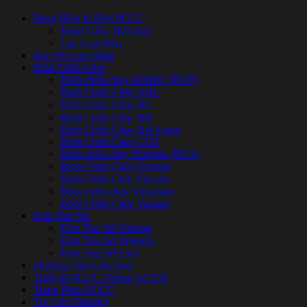
Bảng Hiệu & Đèn PCCC
Bảng Cấm, Nội Quy
Các Loại Đèn
Bảo Hộ Lao Động
Bình Chữa Cháy
Bình chữa cháy 83MEC (BQP)
Bình Chữa Cháy ABC
Bình Chữa Cháy BC
Bình Chữa Cháy Bột
Bình Chữa Cháy Bọt Foam
Bình Chữa Cháy CO2
Bình chữa cháy Dolphin (BCA)
Bình Chữa Cháy Dragon
Bình Chữa Cháy Firestar
Bình chữa cháy Vinafoam
Bình Chữa Cháy Yamato
Kim Thu Sét
Kim Thu Sét Bakiral
Kim Thu Sét Ingesco
Kim Thu Sét Liva
Phương Tiện Cứu Hoả
Thiết Bị PCCC Thông Tư 150
Trang Phục PCCC
Túi Cứu Thương