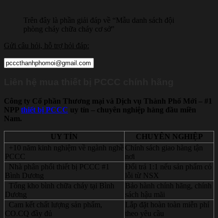
Trên đây là phần giải đáp về “Mẫu danh sách đội
phòng cháy chữa cháy cơ sở”
Gửi câu hỏi, hỗ trợ hỏi đáp:
Liên hệ mua thiết bị PCCC chính hãng
Công ty Cổ phần Thương mại và Dịch vụ Thành Phố Mới – #1
NPP
thiết bị PCCC
uy tín – chuyên nghiệp hàng đầu miền
Nam.
UY TÍN
CHUYÊN NGHIỆP
+10 năm kinh nghiệm về ngành nghề
Chính sách giao hàng tận
PCCC
nơi
Nhà phân phối thiết bị PCCC #1
Đổi trả 1:1 nếu sản phẩm có
Bình Dương
lỗi từ NSX
Tổng kho bình chữa cháy tại Bình
Bảo hành chính hãng, chính
Dương
sách hậu mãi
Cam kết chất lượng sản phẩm,
Lắp đặt hoàn toàn miễn phí
CO.CQ đầy đủ
theo yêu cầu