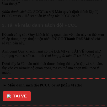
kèm theo).”
(Mẫu danh sách đội PCCC cơ sở)
Mẫu quyết định thành lập đội
PCCC cơ sở » Hồ sơ quản lý công tác PCCC cơ sở
3. Tải về mẫu danh sách đội PCCC
Để anh cùng các Quý khách hàng quan tâm về mẫu này có thể xem
và áp dụng được thuận tiện nhất.
PCCC Thành Phố Mới
sẽ chia
sẻ văn bản này.
Anh cùng Quý khách hàng có thể [
XEM
] và [
TẢI VỀ
] cũng như
áp dụng vào cơ sở của mình
(vui lòng giải nén để có thể sử dụng).
Dưới đây là #2 mẫu mới nhất được chúng tôi tuyển tập và sưu tầm,
tùy vào cơ sở/mức độ quan trọng mà có thể lựa chọn mẫu theo ý
muốn.
►
Mẫu danh sách đội PCCC cơ sở (Mẫu #1).doc
TẢI VỀ