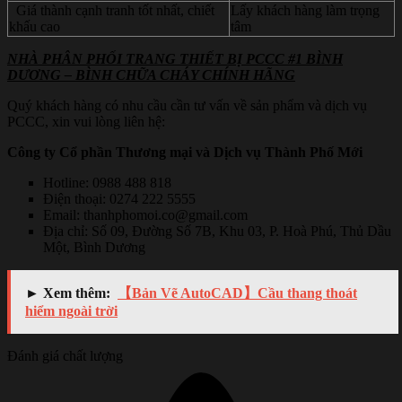
Giá thành cạnh tranh tốt nhất, chiết
Lấy khách hàng làm trọng
khấu cao
tâm
NHÀ PHÂN PHỐI TRANG THIẾT BỊ PCCC #1 BÌNH
DƯƠNG – BÌNH CHỮA CHÁY CHÍNH HÃNG
Quý khách hàng có nhu cầu cần tư vấn về sản phẩm và dịch vụ
PCCC, xin vui lòng liên hệ:
Công ty Cổ phần Thương mại và Dịch vụ Thành Phố Mới
Hotline: 0988 488 818
Điện thoại: 0274 222 5555
Email: thanhphomoi.co@gmail.com
Địa chỉ: Số 09, Đường Số 7B, Khu 03, P. Hoà Phú, Thủ Dầu
Một, Bình Dương
► Xem thêm:
【Bản Vẽ AutoCAD】Cầu thang thoát
hiểm ngoài trời
Đánh giá chất lượng