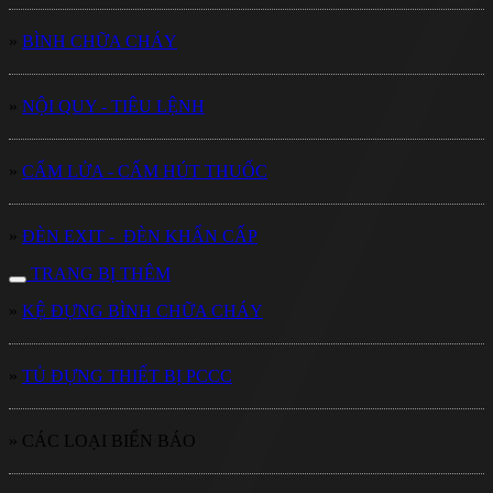
»
BÌNH CHỮA CHÁY
»
NỘI QUY - TIÊU LỆNH
»
CẤM LỬA - CẤM HÚT THUỐC
»
ĐÈN EXIT - ĐÈN KHẨN CẤP
TRANG BỊ THÊM
»
KỆ ĐỰNG BÌNH CHỮA CHÁY
»
TỦ ĐỰNG THIẾT BỊ PCCC
» CÁC LOẠI BIỂN BÁO