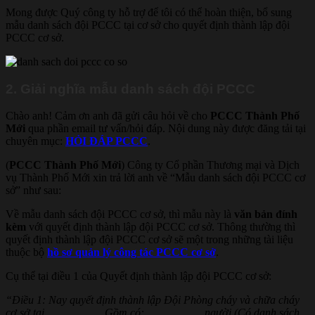
Mong được Quý công ty hỗ trợ để tôi có thể hoàn thiện, bổ sung
mẫu danh sách đội PCCC tại cơ sở cho quyết định thành lập đội
PCCC cơ sở.
2. Giải nghĩa mẫu danh sách đội PCCC
Chào anh! Cảm ơn anh đã gửi câu hỏi về cho
PCCC Thành Phố
Mới
qua phần email tư vấn/hỏi đáp. Nội dung này được đăng tải tại
chuyên mục:
HỎI ĐÁP PCCC
.
(
PCCC Thành Phố Mới
) Công ty Cổ phần Thương mại và Dịch
vụ Thành Phố Mới xin trả lời anh về “Mẫu danh sách đội PCCC cơ
sở” như sau:
Về mẫu danh sách đội PCCC cơ sở, thì mẫu này là
văn bản đính
kèm
với quyết định thành lập đội PCCC cơ sở. Thông thường thì
quyết định thành lập đội PCCC cơ sở sẽ một trong những tài liệu
thuộc bộ
hồ sơ quản lý công tác PCCC cơ sở
.
Cụ thể tại điều 1 của Quyết định thành lập đội PCCC cơ sở:
“Điều 1: Nay quyết định thành lập Đội Phòng cháy và chữa cháy
cơ sở tại …………….. Gồm có: …………….. người (Có danh sách