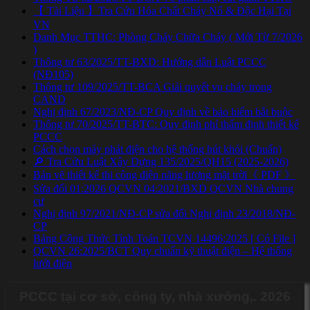
【 Tài Liệu 】Tra Cứu Hóa Chất Cháy Nổ & Độc Hại Tại
VN
Danh Mục TTHC: Phòng Cháy Chữa Cháy ( Mới Từ 7/2026
)
Thông tư 63/2025/TT-BXD: Hướng dẫn Luật PCCC
(NĐ105)
Thông tư 109/2025/TT-BCA Giải quyết vụ cháy trong
CAND
Nghị định 67/2023/NĐ-CP Quy định về bảo hiểm bắt buộc
Thông tư 70/2025/TT-BTC: Quy định phí thẩm định thiết kế
PCCC
Cách chọn máy phát điện cho hệ thống hút khói (Chuẩn)
🔎 Tra Cứu Luật Xây Dựng 135/2025/QH15 (2025-2026)
Bản vẽ thiết kế thi công điện năng lượng mặt trời《 PDF 》
Sửa đổi 01:2026 QCVN 04:2021/BXD QCVN Nhà chung
cư
Nghị định 97/2021/NĐ-CP sửa đổi Nghị định 23/2018/NĐ-
CP
Bảng Công Thức Tính Toán TCVN 14496:2025 [ Có File ]
QCVN 26:2025/BCT Quy chuẩn kỹ thuật điện – Hệ thống
lưới điện
PCCC tại cơ sở, công ty, nhà xưởng,. 2026