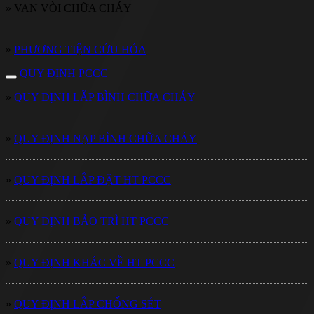
» VAN VÒI CHỮA CHÁY
»
PHƯƠNG TIỆN CỨU HỎA
QUY ĐỊNH PCCC
»
QUY ĐỊNH LẮP BÌNH CHỮA CHÁY
»
QUY ĐỊNH NẠP BÌNH CHỮA CHÁY
»
QUY ĐỊNH LẮP ĐẶT HT PCCC
»
QUY ĐỊNH BẢO TRÌ HT PCCC
»
QUY ĐỊNH KHÁC VỀ HT PCCC
»
QUY ĐỊNH LẮP CHỐNG SÉT