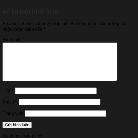
Để lại một bình luận
Email của bạn sẽ không được hiển thị công khai.
Các trường bắt
buộc được đánh dấu
*
Bình luận
*
Tên
*
Email
*
Trang web
Danh mục sản phẩm