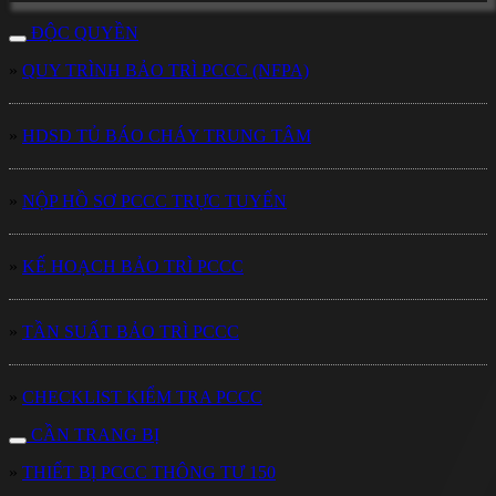
ĐỘC QUYỀN
»
QUY TRÌNH BẢO TRÌ PCCC (NFPA)
»
HDSD TỦ BÁO CHÁY TRUNG TÂM
»
NỘP HỒ SƠ PCCC TRỰC TUYẾN
»
KẾ HOẠCH BẢO TRÌ PCCC
»
TẦN SUẤT BẢO TRÌ PCCC
»
CHECKLIST KIỂM TRA PCCC
CẦN TRANG BỊ
»
THIẾT BỊ PCCC THÔNG TƯ 150