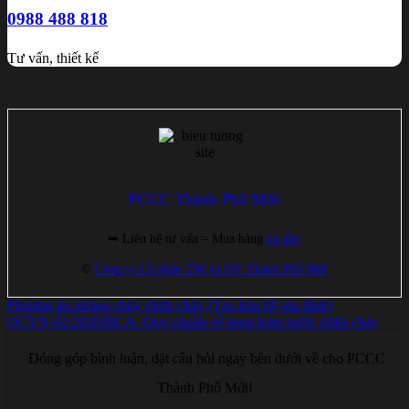
0988 488 818
Tư vấn, thiết kế
PCCC Thành Phố Mới
➥ Liên hệ tư vấn – Mua hàng
tại đây
©
Công ty Cổ phần TM và DV Thành Phố Mới
Phương án phòng cháy chữa cháy (Tạp hóa hộ gia đình)
QCVN 02:2020/BCA: Quy chuẩn về trạm bơm nước chữa cháy
Đóng góp bình luận, đặt câu hỏi ngay bên dưới về cho PCCC
Thành Phố Mới!