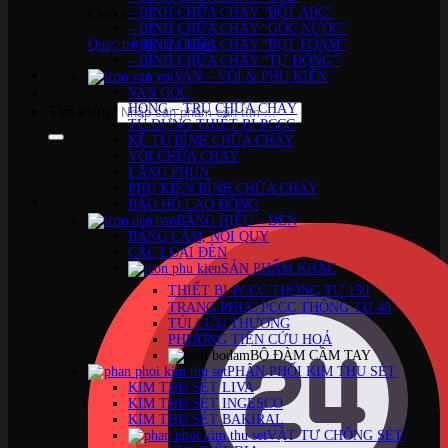
– BÌNH CHỮA CHÁY “BỘT ABC”
Chưa có sản phẩm trong giỏ hàng.
– BÌNH CHỮA CHÁY “GỐC NƯỚC”
Quay trở lại cửa hàng
– BÌNH CHỮA CHÁY “BỌT FOAM”
– BÌNH CHỮA CHÁY “TỰ ĐỘNG”
VAN – VÒI & PHỤ KIỆN
VAN GÓC
HỌNG – TRỤ CHỮA CHÁY
Tìm kiếm:
TỦ ĐỰNG THIẾT BỊ PCCC
KỆ TỦ BÌNH CHỮA CHÁY
VÒI CHỮA CHÁY
LĂNG PHUN
PHỤ KIỆN BÌNH CHỮA CHÁY
BẢO HỘ LAO ĐỘNG
BẢNG HIỆU – ĐÈN
BẢNG CẤM, NỘI QUY
CÁC LOẠI ĐÈN
SẢN PHẨM KHÁC
THIẾT BỊ PCCC THÔNG TƯ 150
TRANG PHỤC PCCC THÔNG TƯ 48
TÚI CỨU THƯƠNG
PHƯƠNG TIỆN CỨU HOẢ
BỘ ĐÀM CẦM TAY
PHÂN PHỐI KIM THU SÉT
KIM THU SÉT LIVA
KIM THU SÉT INGESCO
KIM THU SÉT BAKIRAL
VẬT TƯ CHỐNG SÉT