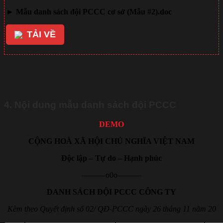
►
Mẫu danh sách đội PCCC cơ sở (Mẫu #2)
.doc
TẢI VỀ
liên kết tải về
4. Nội dung mẫu danh sách đội PCCC
DEMO
CỘNG HOÀ XÃ HỘI CHỦ NGHĨA VIỆT NAM
Độc lập – Tự do – Hạnh phúc
———o0o———
DANH SÁCH ĐỘI PCCC CÔNG TY
Kèm theo Quyết định số 02/ QĐ-PCCC ngày 26 tháng 11 năm 20