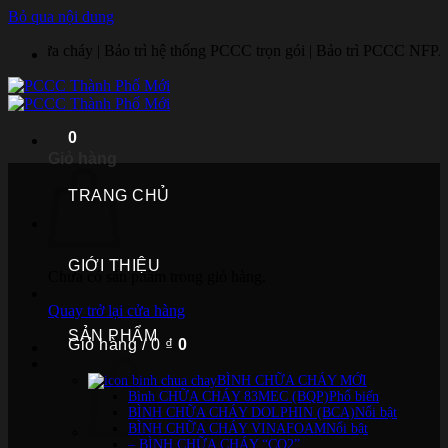
Bỏ qua nội dung
 | Bảo trì hệ thống PCCC trọn gói | Bảo trì PCCC NFPA | Sửa tủ báo ch
0
Giỏ hàng
TRANG CHỦ
GIỚI THIỆU
Chưa có sản phẩm trong giỏ hàng.
Quay trở lại cửa hàng
SẢN PHẨM
Giỏ hàng /
0
₫
0
BÌNH CHỮA CHÁY MỚI
Bình CHỮA CHÁY 83MEC (BQP)
BÌNH CHỮA CHÁY DOLPHIN (BCA)
BÌNH CHỮA CHÁY VINAFOAM
– BÌNH CHỮA CHÁY “CO2”