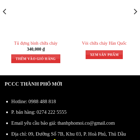
Tư vấn, mua hàng & bảo hành
0888 488 818
Báo giá & hỗ trợ sau bán hàng
Tủ đựng bình chữa cháy
Vòi chữa cháy Hàn Quốc
340,000
₫
XEM SẢN PHẨM
THÊM VÀO GIỎ HÀNG
0889 488 818
Báo giá, bán hàng
PCCC THÀNH PHỐ MỚI
0898 488 818
Hotline:
0988 488 818
Khảo sát, bảo trì
P. bán hàng:
0274 222 5555
Email yêu cầu báo giá:
thanhphomoi.co@gmail.com
0988 488 818
Địa chỉ: 09, Đường Số 7B, Khu 03, P. Hoà Phú, Thủ Dầu
Tư vấn, thiết kế