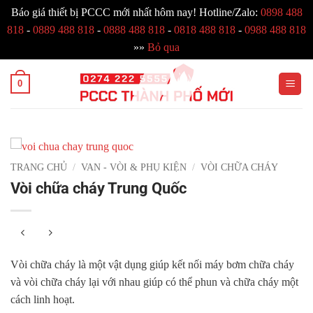
Báo giá thiết bị PCCC mới nhất hôm nay! Hotline/Zalo:
0898 488
818
-
0889 488 818
-
0888 488 818
-
0818 488 818
-
0988 488 818
»»
Bỏ qua
Bỏ
0
qua
nội
dung
TRANG CHỦ
/
VAN - VÒI & PHỤ KIỆN
/
VÒI CHỮA CHÁY
Vòi chữa cháy Trung Quốc
Vòi chữa cháy là một vật dụng giúp kết nối máy bơm chữa cháy
và vòi chữa cháy lại với nhau giúp có thể phun và chữa cháy một
cách linh hoạt.