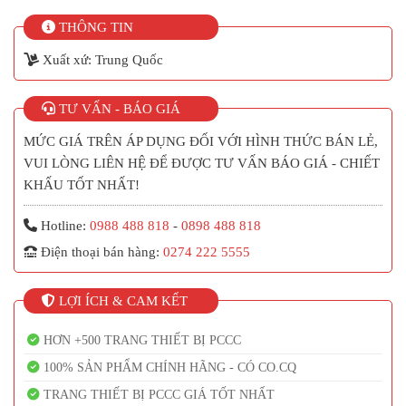
THÔNG TIN
Xuất xứ: Trung Quốc
TƯ VẤN - BÁO GIÁ
MỨC GIÁ TRÊN ÁP DỤNG ĐỐI VỚI HÌNH THỨC BÁN LẺ,
VUI LÒNG LIÊN HỆ ĐỂ ĐƯỢC TƯ VẤN BÁO GIÁ - CHIẾT
KHẤU TỐT NHẤT!
Hotline:
0988 488 818
-
0898 488 818
Điện thoại bán hàng:
0274 222 5555
LỢI ÍCH & CAM KẾT
HƠN +500 TRANG THIẾT BỊ PCCC
100% SẢN PHẨM CHÍNH HÃNG - CÓ CO.CQ
TRANG THIẾT BỊ PCCC GIÁ TỐT NHẤT