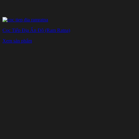
Cọc Tiếp Địa Ấn Độ (Ram Ratna)
Xem sản phẩm
3. Thông số chi tiết cọc tiếp địa đồng nguyên
chất
Cọc tiếp địa đồng nguyên
Tên sản phẩm
chất
Thương hiệu
Gia công