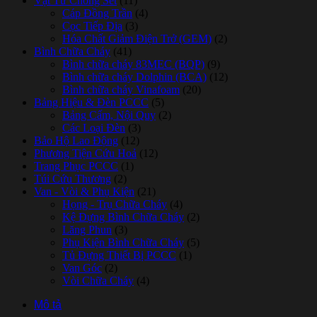
Vật Tư Chống Sét
(11)
Cáp Đồng Trần
(4)
Cọc Tiếp Địa
(3)
Hóa Chất Giảm Điện Trở (GEM)
(2)
Bình Chữa Cháy
(41)
Bình chữa cháy 83MEC (BQP)
(9)
Bình chữa cháy Dolphin (BCA)
(12)
Bình chữa cháy Vinafoam
(20)
Bảng Hiệu & Đèn PCCC
(5)
Bảng Cấm, Nội Quy
(2)
Các Loại Đèn
(3)
Bảo Hộ Lao Động
(12)
Phương Tiện Cứu Hoả
(12)
Trang Phục PCCC
(1)
Túi Cứu Thương
(2)
Van - Vòi & Phụ Kiện
(21)
Họng - Trụ Chữa Cháy
(4)
Kệ Đựng Bình Chữa Cháy
(2)
Lăng Phun
(3)
Phụ Kiện Bình Chữa Cháy
(5)
Tủ Đựng Thiết Bị PCCC
(1)
Van Góc
(2)
Vòi Chữa Cháy
(4)
Mô tả