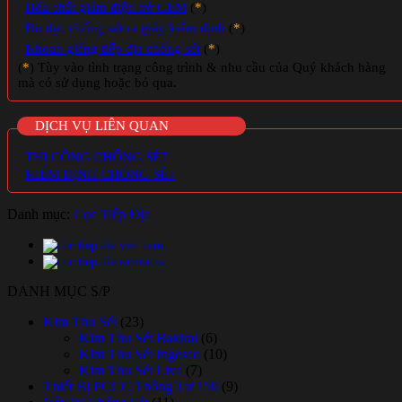
Hóa chất giảm điện trở GEM
(
*
)
Đo đạc chống sét ra giấy kiểm định
(
*
)
Khoan giếng tiếp địa chống sét
(
*
)
(
*
) Tùy vào tình trạng công trình & nhu cầu của Quý khách hàng
mà có sử dụng hoặc bỏ qua.
DỊCH VỤ LIÊN QUAN
THI CÔNG CHỐNG SÉT
KIỂM ĐỊNH CHỐNG SÉT
Danh mục:
Cọc Tiếp Địa
DANH MỤC S/P
Kim Thu Sét
(23)
Kim Thu Sét Bakiral
(6)
Kim Thu Sét Ingesco
(10)
Kim Thu Sét Liva
(7)
Thiết Bị PCCC Thông Tư 150
(9)