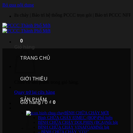
Bỏ qua nội dung
áy | Bảo trì hệ thống PCCC trọn gói | Bảo trì PCCC NFPA | Sửa tủ báo 
0
Giỏ hàng
TRANG CHỦ
GIỚI THIỆU
Chưa có sản phẩm trong giỏ hàng.
Quay trở lại cửa hàng
SẢN PHẨM
Giỏ hàng /
0
₫
0
BÌNH CHỮA CHÁY MỚI
Bình CHỮA CHÁY 83MEC (BQP)
BÌNH CHỮA CHÁY DOLPHIN (BCA)
BÌNH CHỮA CHÁY VINAFOAM
– BÌNH CHỮA CHÁY “CO2”