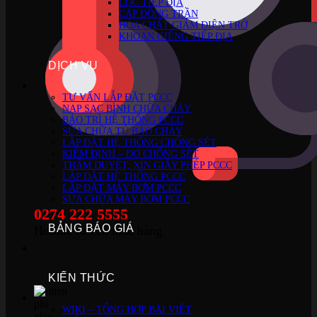
CỌC TIẾP ĐỊA
CÁP ĐỒNG TRẦN
HÓA CHẤT GIẢM ĐIỆN TRỞ
KHOAN GIẾNG TIẾP ĐỊA
DỊCH VỤ
TƯ VẤN LẮP ĐẶT PCCC
NẠP SẠC BÌNH CHỮA CHÁY
BẢO TRÌ HỆ THỐNG PCCC
SỬA CHỮA TỦ BÁO CHÁY
LẮP ĐẶT HỆ THỐNG CHỐNG SÉT
KIỂM ĐỊNH – ĐO CHỐNG SÉT
THẨM DUYỆT, XIN GIẤY PHÉP PCCC
LẮP ĐẶT HỆ THỐNG PCCC
LẮP ĐẶT MÁY BƠM PCCC
SỬA CHỮA MÁY BƠM PCCC
0274 222 5555
BẢNG BÁO GIÁ
Hotline tư vấn mua hàng
KIẾN THỨC
WIKI – TỔNG HỢP BÀI VIẾT