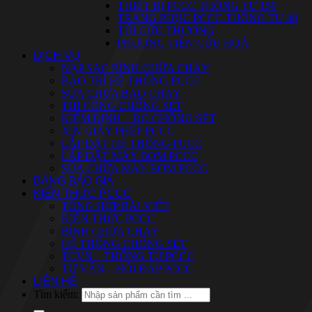
THIẾT BỊ PCCC THÔNG TƯ 150
TRANG PHỤC PCCC THÔNG TƯ 48
ĐƠN VỊ CHUYÊN PHÂN PHỐI VẬT TƯ CHỐNG SÉT – KIM
TÚI CỨU THƯƠNG
THU SÉT NHẬP KHẨU – CÓ CO.CQ.
PHƯƠNG TIỆN CỨU HOẢ
DỊCH VỤ
CHÍNH SÁCH GIAO HÀNG TẬN NƠI – HỖ TRỢ LẮP ĐẶT –
NẠP SẠC BÌNH CHỮA CHÁY
THI CÔNG TRỌN GÓI THEO NHU CẦU.
BẢO TRÌ HỆ THỐNG PCCC
SỬA CHỮA BÁO CHÁY
THI CÔNG CHỐNG SÉT
KIỂM ĐỊNH – ĐO CHỐNG SÉT
XIN GIẤY PHÉP PCCC
LẮP ĐẶT HỆ THỐNG PCCC
LẮP ĐẶT MÁY BƠM PCCC
SỬA CHỮA MÁY BƠM PCCC
BẢNG BÁO GIÁ
KIẾN THỨC PCCC
TỔNG HỢP BÀI VIẾT
KIẾN THỨC PCCC
BÌNH CHỮA CHÁY
HỆ THỐNG CHỐNG SÉT
TCVN – THÔNG TƯ PCCC
TƯ VẤN – HỎI ĐÁP PCCC
LIÊN HỆ
Tìm kiếm: