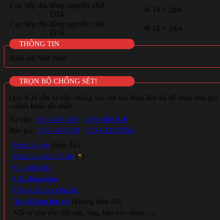
Cọc tiếp địa đồng nguyên chất
Φ 14 × 2m4
D14
Cọc tiếp địa đồng nguyên chất
Φ 16 × 2m4
D16
THÔNG TIN
Xuất xứ: Việt Nam
TRỌN BỘ CHỐNG SÉT!
Quý K.H cần tư vấn chống sét, xin vui lòng liên hệ để nhận báo giá
- chiết khấu tốt nhất!
Tư vấn:
0988 488 818
-
0898 488 818
Báo giá:
0889 488 818
-
0274 222 5555
Kim thu sét
(hiện đại)
Kim thu sét cổ điển
(
*
)
Cọc tiếp địa
Cáp đồng trần
Hộp kiểm tra tiếp địa
Trụ đỡ kim thu sét
(khung kèm đế)
Vật tư phụ (ốc siết cáp, ống, hàn hóa nhiệt,...)