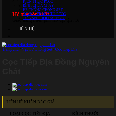
KIẾN THỨC PCCC
BÌNH CHỮA CHÁY
HỆ THỐNG CHỐNG SÉT
Hỗ trợ tốt nhất!
TCVN – THÔNG TƯ PCCC
TƯ VẤN – HỎI ĐÁP PCCC
Giao hàng miễn phí, lắp đặt tận nơi
LIÊN HỆ
Trang chủ
/
Vật Tư Chống Sét
/
Cọc Tiếp Địa
Cọc Tiếp Địa Đồng Nguyên
Chất
LIÊN HỆ NHẬN BÁO GIÁ
LOẠI CỌC TIẾP ĐỊA
KÍCH THƯỚC