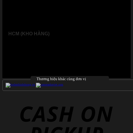
Địa chỉ (xác nhập mới)
05, Đ. Hoàng Diệu, Phường Phước Long, Đồng Nai
HCM (KHO HÀNG)
32, Đường số 7, KP. 4, P. Bình Chiểu, Tp. Thủ Đức, Tp.
HCM
Địa chỉ (xác nhập mới)
32, Đường số 7, KP. 4, P. Tam Bình, Tp. Hồ Chí Minh
Thương hiệu khác cùng đơn vị