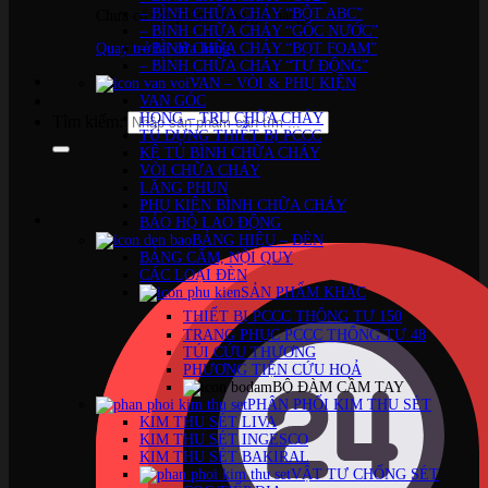
– BÌNH CHỮA CHÁY “BỘT ABC”
Chưa có sản phẩm trong giỏ hàng.
– BÌNH CHỮA CHÁY “GỐC NƯỚC”
Quay trở lại cửa hàng
– BÌNH CHỮA CHÁY “BỌT FOAM”
– BÌNH CHỮA CHÁY “TỰ ĐỘNG”
VAN – VÒI & PHỤ KIỆN
VAN GÓC
HỌNG – TRỤ CHỮA CHÁY
Tìm kiếm:
TỦ ĐỰNG THIẾT BỊ PCCC
KỆ TỦ BÌNH CHỮA CHÁY
VÒI CHỮA CHÁY
LĂNG PHUN
PHỤ KIỆN BÌNH CHỮA CHÁY
BẢO HỘ LAO ĐỘNG
BẢNG HIỆU – ĐÈN
BẢNG CẤM, NỘI QUY
CÁC LOẠI ĐÈN
SẢN PHẨM KHÁC
THIẾT BỊ PCCC THÔNG TƯ 150
TRANG PHỤC PCCC THÔNG TƯ 48
TÚI CỨU THƯƠNG
PHƯƠNG TIỆN CỨU HOẢ
BỘ ĐÀM CẦM TAY
PHÂN PHỐI KIM THU SÉT
KIM THU SÉT LIVA
KIM THU SÉT INGESCO
KIM THU SÉT BAKIRAL
VẬT TƯ CHỐNG SÉT