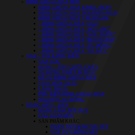
BÌNH CHỮA CHÁY MỚI
BÌNH CHỮA CHÁY 83MEC (BQP)
BÌNH CHỮA CHÁY DOLPHIN (BCA)
BÌNH CHỮA CHÁY VINAFOAM
– BÌNH CHỮA CHÁY “CO2”
– BÌNH CHỮA CHÁY “BỘT ABC”
– BÌNH CHỮA CHÁY “GỐC NƯỚC”
– BÌNH CHỮA CHÁY “BỌT FOAM”
– BÌNH CHỮA CHÁY “TỰ ĐỘNG”
– BÌNH CHỮA CHÁY “XE ĐẨY”
VAN – VÒI & PHỤ KIỆN
VAN GÓC
HỌNG – TRỤ CHỮA CHÁY
TỦ ĐỰNG THIẾT BỊ PCCC
KỆ TỦ BÌNH CHỮA CHÁY
VÒI CHỮA CHÁY
LĂNG PHUN
PHỤ KIỆN BÌNH CHỮA CHÁY
BẢO HỘ LAO ĐỘNG
BẢNG HIỆU – ĐÈN
BẢNG CẤM, NỘI QUY
CÁC LOẠI ĐÈN
SẢN PHẨM KHÁC
PHÂN PHỐI KIM THU SÉT
VẬT TƯ CHỐNG SÉT