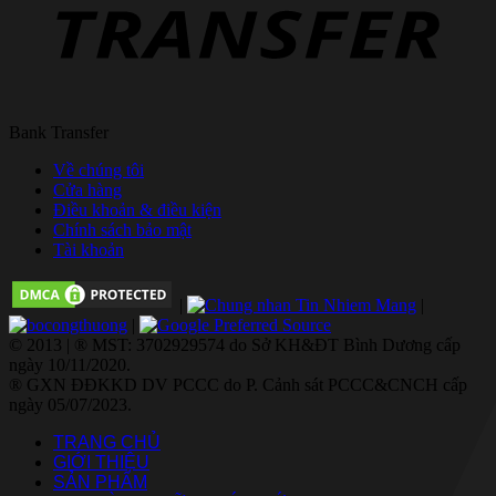
Bank Transfer
Về chúng tôi
Cửa hàng
Điều khoản & điều kiện
Chính sách bảo mật
Tài khoản
|
|
|
© 2013 | ® MST: 3702929574 do Sở KH&ĐT Bình Dương cấp
ngày 10/11/2020.
® GXN ĐĐKKD DV PCCC do P. Cảnh sát PCCC&CNCH cấp
ngày 05/07/2023.
TRANG CHỦ
GIỚI THIỆU
SẢN PHẨM