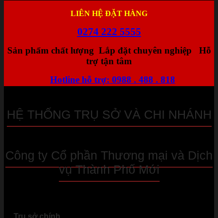
LIÊN HỆ ĐẶT HÀNG
0274 222 5555
Sản phẩm chất lượng
Lắp đặt chuyên nghiệp
Hỗ
trợ tận tâm
Hotline hỗ trợ: 0988 . 488 . 818
HỆ THỐNG TRỤ SỞ VÀ CHI NHÁNH
Công ty Cổ phần Thương mại và Dịch
vụ Thành Phố Mới
Trụ sở chính