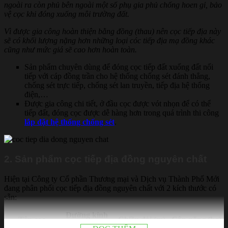
ngoài ra còn phủ bên ngoài một số phụ gia phủ chống hoen gỉ, bảo
vệ cọc khi đóng xuống môi trường đất.
Vì được gia công hoàn thiện bằng đồng (thau) nên cọc tiếp địa này
sẽ có khối lượng nặng hơn những loại cóc tiếp địa mạ đồng khác
cũng như mức giá sẽ cao hơn hoàn toàn.
Sản phẩm chuyên dùng để đóng cọc tiếp đất xuống đất nối
tiếp với cáp đồng trần cho hệ thống chống sét đánh thẳng,
chống sét trực tiếp, chống sét lan truyền, tiếp địa hệ thống
điện,…
Được gia công chi tiết, ở đầu cọc được vót nhọn để có thể
tiếp đất, đóng cọc được dễ hàng hơn trong quá trình thi công
lắp đặt hệ thống chống sét
.
2. Sản phẩm cọc tiếp địa đồng nguyên chất
Hiện tại Công ty Cổ phần Thương mại và Dịch vụ Thành Phố Mới
đang phân phối cọc tiếp địa đồng nguyên chất với 2 kích thước có
sẵn:
Đường kính
Tên cọc
Chiều dài (m)
Cân nặng (kg)
(mm)